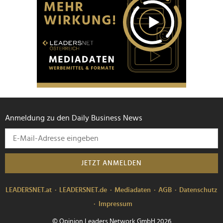
Anmeldung zu den Daily Business News
JETZT ANMELDEN
LEADERSNET.at
LEADERSNET.de
Mediadaten
AGB
Datenschutz
Impressum
© Opinion Leaders Network GmbH 2026