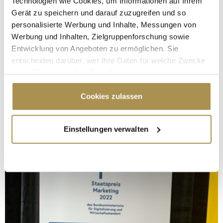
Technologien wie Cookies, um Informationen auf Ihrem
Gerät zu speichern und darauf zuzugreifen und so
personalisierte Werbung und Inhalte, Messungen von
Werbung und Inhalten, Zielgruppenforschung sowie
Entwicklung von Angeboten zu ermöglichen. Sie
entscheiden darüber, wer Ihre Daten für welche Zwecke
nutzt. Sie können Ihre Einwilligung jederzeit über die
Cookie-Erklärung oder durch Klicken auf das Privacy
Trigger Symbol ändern oder widerrufen
Cookies zulassen
Wenn Sie es erlauben, würden wir auch gerne:
Einstellungen verwalten
Informationen über Ihre geografische Lage
erfassen, welche bis auf einige Meter genau sein
können
Ihr Gerät durch aktives Scannen nach
bestimmten Merkmalen (Fingerprinting) identifizieren
Erfahren Sie mehr darüber, wie Ihre persönlichen Daten
verarbeitet werden, und legen Sie Ihre Präferenzen im
Abschnitt Einzelheiten
fest.