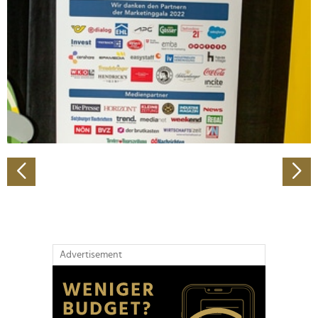
Wir verwenden Cookies, um Inhalte und Anzeigen zu
personalisieren, Funktionen für soziale Medien anbieten
zu können und die Zugriffe auf unsere Website zu
analysieren. Außerdem geben wir Informationen zu Ihrer
Verwendung unserer Website an unsere Partner für
soziale Medien, Werbung und Analysen weiter. Unsere
Partner führen diese Informationen möglicherweise mit
weiteren Daten zusammen, die Sie ihnen bereitgestellt
haben oder die sie im Rahmen Ihrer Nutzung der Dienste
gesammelt haben.
Advertisement