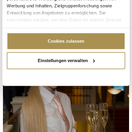
Werbung und Inhalten, Zielgruppenforschung sowie
Entwicklung von Angeboten zu ermöglichen. Sie
entscheiden darüber, wer Ihre Daten für welche Zwecke
nutzt. Sie können Ihre Einwilligung jederzeit über die
Cookie-Erklärung oder durch Klicken auf das Privacy
Trigger Symbol ändern oder widerrufen
Cookies zulassen
Wenn Sie es erlauben, würden wir auch gerne:
Einstellungen verwalten
Informationen über Ihre geografische Lage
erfassen, welche bis auf einige Meter genau sein
können
Ihr Gerät durch aktives Scannen nach
bestimmten Merkmalen (Fingerprinting) identifizieren
Erfahren Sie mehr darüber, wie Ihre persönlichen Daten
verarbeitet werden, und legen Sie Ihre Präferenzen im
Abschnitt Einzelheiten
fest.
Wir verwenden Cookies, um Inhalte und Anzeigen zu