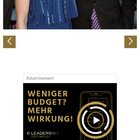
personalisieren, Funktionen für soziale Medien anbieten
zu können und die Zugriffe auf unsere Website zu
analysieren. Außerdem geben wir Informationen zu Ihrer
Verwendung unserer Website an unsere Partner für
soziale Medien, Werbung und Analysen weiter. Unsere
Partner führen diese Informationen möglicherweise mit
weiteren Daten zusammen, die Sie ihnen bereitgestellt
haben oder die sie im Rahmen Ihrer Nutzung der Dienste
gesammelt haben.
Advertisement