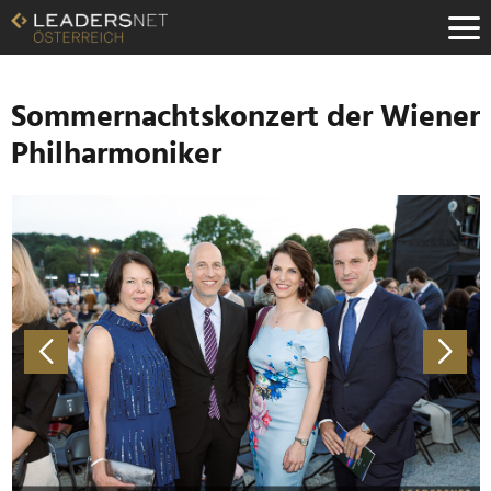
Zum
Inhalt
Zur
Fußzeilen-
Navigation
Sommernachtskonzert der Wiener
Zur
Philharmoniker
Hauptnavigation