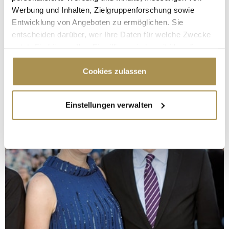
Werbung und Inhalten, Zielgruppenforschung sowie
Entwicklung von Angeboten zu ermöglichen. Sie
entscheiden darüber, wer Ihre Daten für welche Zwecke
nutzt. Sie können Ihre Einwilligung jederzeit über die
Cookie-Erklärung oder durch Klicken auf das Privacy
Trigger Symbol ändern oder widerrufen
Cookies zulassen
Wenn Sie es erlauben, würden wir auch gerne:
Einstellungen verwalten
Informationen über Ihre geografische Lage
erfassen, welche bis auf einige Meter genau sein
können
Ihr Gerät durch aktives Scannen nach
bestimmten Merkmalen (Fingerprinting) identifizieren
Erfahren Sie mehr darüber, wie Ihre persönlichen Daten
verarbeitet werden, und legen Sie Ihre Präferenzen im
Abschnitt Einzelheiten
fest.
Wir verwenden Cookies, um Inhalte und Anzeigen zu