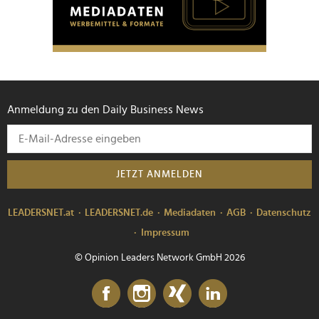
personalisieren, Funktionen für soziale Medien anbieten
zu können und die Zugriffe auf unsere Website zu
analysieren. Außerdem geben wir Informationen zu Ihrer
Verwendung unserer Website an unsere Partner für
soziale Medien, Werbung und Analysen weiter. Unsere
Partner führen diese Informationen möglicherweise mit
Anmeldung zu den Daily Business News
weiteren Daten zusammen, die Sie ihnen bereitgestellt
haben oder die sie im Rahmen Ihrer Nutzung der Dienste
gesammelt haben.
JETZT ANMELDEN
LEADERSNET.at
LEADERSNET.de
Mediadaten
AGB
Datenschutz
Impressum
© Opinion Leaders Network GmbH 2026