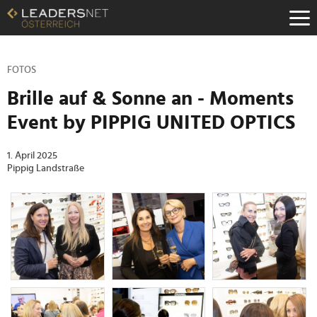
Zum
Inhalt
Zur
Fußzeilen-
Navigation
FOTOS
Zur
Brille auf & Sonne an - Moments
Hauptnavigation
Event by PIPPIG UNITED OPTICS
1. April 2025
Pippig Landstraße