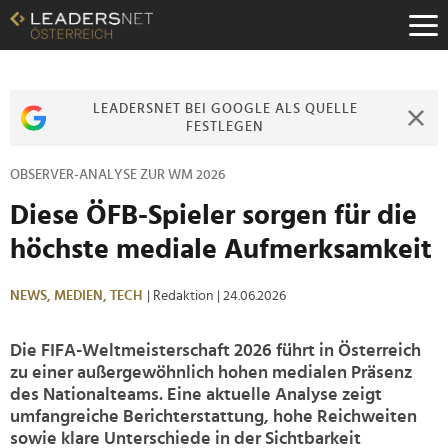
Zum
Inhalt
Zur
Fußzeilen-
Navigation
LEADERSNET BEI GOOGLE ALS QUELLE
Zur
FESTLEGEN
Hauptnavigation
OBSERVER-ANALYSE ZUR WM 2026
Diese ÖFB-Spieler sorgen für die
höchste mediale Aufmerksamkeit
NEWS,
MEDIEN,
TECH
| Redaktion
| 24.06.2026
Die FIFA-Weltmeisterschaft 2026 führt in Österreich
zu einer außergewöhnlich hohen medialen Präsenz
des Nationalteams. Eine aktuelle Analyse zeigt
umfangreiche Berichterstattung, hohe Reichweiten
sowie klare Unterschiede in der Sichtbarkeit