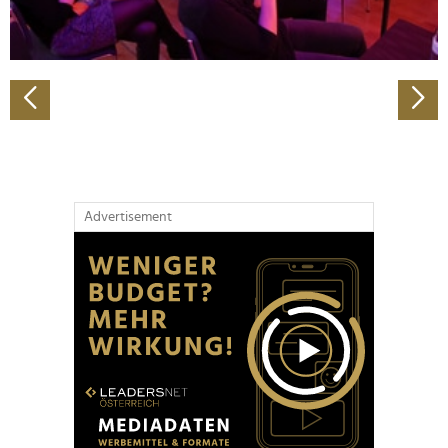
zu können und die Zugriffe auf unsere Website zu
analysieren. Außerdem geben wir Informationen zu Ihrer
Verwendung unserer Website an unsere Partner für
soziale Medien, Werbung und Analysen weiter. Unsere
Partner führen diese Informationen möglicherweise mit
weiteren Daten zusammen, die Sie ihnen bereitgestellt
haben oder die sie im Rahmen Ihrer Nutzung der Dienste
gesammelt haben.
Advertisement