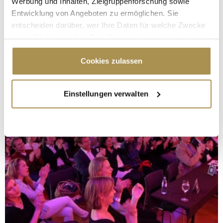
Werbung und Inhalten, Zielgruppenforschung sowie
Entwicklung von Angeboten zu ermöglichen. Sie
entscheiden darüber, wer Ihre Daten für welche Zwecke
nutzt. Sie können Ihre Einwilligung jederzeit über die
Cookie-Erklärung oder durch Klicken auf das Privacy
Trigger Symbol ändern oder widerrufen
Cookies zulassen
Wenn Sie es erlauben, würden wir auch gerne:
Einstellungen verwalten
Informationen über Ihre geografische Lage
erfassen, welche bis auf einige Meter genau sein
können
Ihr Gerät durch aktives Scannen nach
bestimmten Merkmalen (Fingerprinting) identifizieren
Erfahren Sie mehr darüber, wie Ihre persönlichen Daten
verarbeitet werden, und legen Sie Ihre Präferenzen im
Abschnitt Einzelheiten
fest.
Wir verwenden Cookies, um Inhalte und Anzeigen zu
personalisieren, Funktionen für soziale Medien anbieten