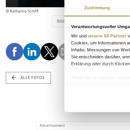
Zustimmung
© Katharina Schiffl
Verantwortungsvoller Umgan
Wir und
unsere 58 Partner
v
Cookies, um Informationen a
Inhalte, Messungen von Werb
Sie entscheiden darüber, wer
Erklärung oder durch Klicken
Wenn Sie es erlauben, würde
ALLE FOTOS
Informationen über Ih
Ihr Gerät durch aktiv
Erfahren Sie mehr darüber, w
Einzelheiten
fest.
Wir verwenden Cookies, um I
Advertisement
und die Zugriffe auf unsere 