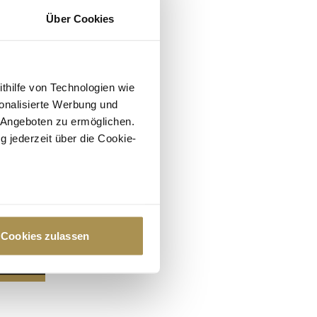
Über Cookies
ithilfe von Technologien wie
onalisierte Werbung und
 Angeboten zu ermöglichen.
g jederzeit über die Cookie-
au sein können
zieren
Cookies zulassen
hre Präferenzen im
Abschnitt
 Medien anbieten zu können
hrer Verwendung unserer