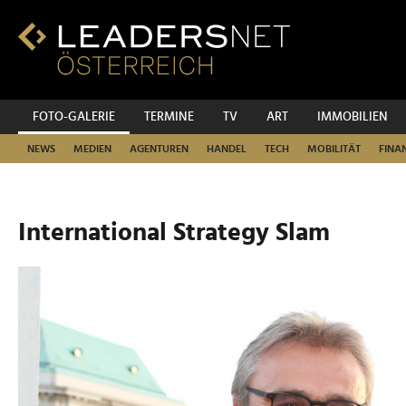
Zum
Inhalt
Zur
Fußzeilen-
Navigation
Zur
FOTO-GALERIE
TERMINE
TV
ART
IMMOBILIEN
Hauptnavigation
NEWS
MEDIEN
AGENTUREN
HANDEL
TECH
MOBILITÄT
FINA
International Strategy Slam