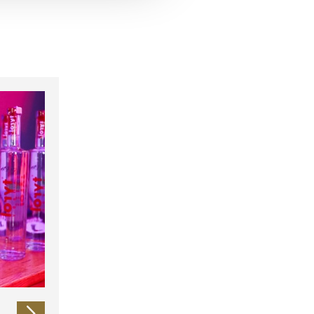
 führen diese Informationen
ie im Rahmen Ihrer Nutzung