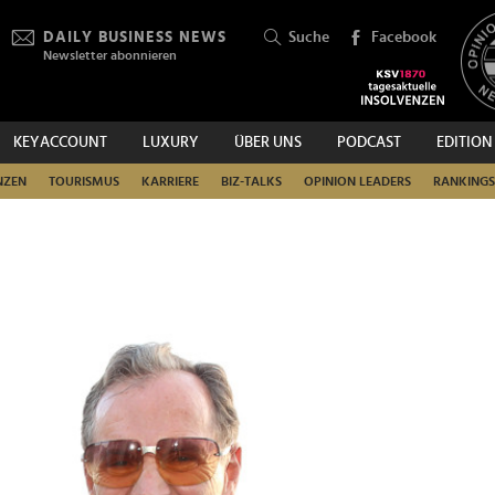
DAILY BUSINESS NEWS
Suche
Facebook
Newsletter abonnieren
KEYACCOUNT
LUXURY
ÜBER UNS
PODCAST
EDITION
SUCHEN
NZEN
TOURISMUS
KARRIERE
BIZ-TALKS
OPINION LEADERS
RANKINGS