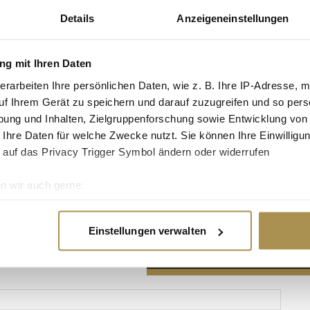
Details
Anzeigeneinstellungen
g mit Ihren Daten
erarbeiten Ihre persönlichen Daten, wie z. B. Ihre IP-Adresse, m
Advertisement
uf Ihrem Gerät zu speichern und darauf zuzugreifen und so pers
ung und Inhalten, Zielgruppenforschung sowie Entwicklung von
 Ihre Daten für welche Zwecke nutzt. Sie können Ihre Einwilligun
 auf das Privacy Trigger Symbol ändern oder widerrufen
n wir auch gerne:
re geografische Lage erfassen, welche bis auf einige Meter gen
es Scannen nach bestimmten Merkmalen (Fingerprinting) identifi
Einstellungen verwalten
ie Ihre persönlichen Daten verarbeitet werden, und legen Sie I
nhalte und Anzeigen zu personalisieren, Funktionen für soziale
Website zu analysieren. Außerdem geben wir Informationen zu I