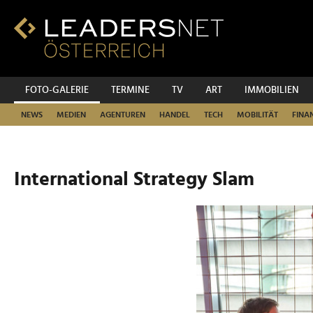
Zum
Inhalt
Zur
Fußzeilen-
Navigation
Zur
FOTO-GALERIE
TERMINE
TV
ART
IMMOBILIEN
Hauptnavigation
NEWS
MEDIEN
AGENTUREN
HANDEL
TECH
MOBILITÄT
FINA
International Strategy Slam