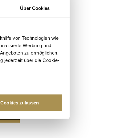
Über Cookies
ithilfe von Technologien wie
onalisierte Werbung und
 Angeboten zu ermöglichen.
g jederzeit über die Cookie-
au sein können
zieren
Cookies zulassen
hre Präferenzen im
Abschnitt
 Medien anbieten zu können
hrer Verwendung unserer