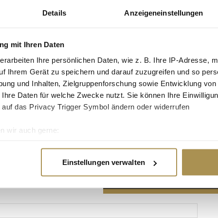
Details
Anzeigeneinstellungen
g mit Ihren Daten
erarbeiten Ihre persönlichen Daten, wie z. B. Ihre IP-Adresse, m
Advertisement
uf Ihrem Gerät zu speichern und darauf zuzugreifen und so pers
ung und Inhalten, Zielgruppenforschung sowie Entwicklung von
 Ihre Daten für welche Zwecke nutzt. Sie können Ihre Einwilligun
 auf das Privacy Trigger Symbol ändern oder widerrufen
n wir auch gerne:
re geografische Lage erfassen, welche bis auf einige Meter gen
es Scannen nach bestimmten Merkmalen (Fingerprinting) identifi
Einstellungen verwalten
ie Ihre persönlichen Daten verarbeitet werden, und legen Sie I
nhalte und Anzeigen zu personalisieren, Funktionen für soziale
Website zu analysieren. Außerdem geben wir Informationen zu I