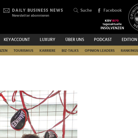
DAILY BUSINESS NEWS
Suche
Facebook
Newsletter abonnieren
KEYACCOUNT
LUXURY
ÜBER UNS
PODCAST
EDITION
SUCHEN
NZEN
TOURISMUS
KARRIERE
BIZ-TALKS
OPINION LEADERS
RANKINGS