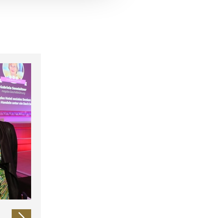
 führen diese Informationen
ie im Rahmen Ihrer Nutzung