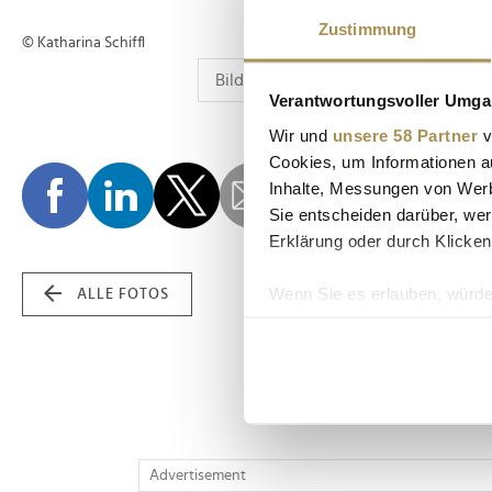
Zustimmung
© Katharina Schiffl
Verantwortungsvoller Umgan
Wir und
unsere 58 Partner
v
Cookies, um Informationen a
Inhalte, Messungen von Werb
Sie entscheiden darüber, wer
Erklärung oder durch Klicken
Wenn Sie es erlauben, würde
ALLE FOTOS
Informationen über Ih
Ihr Gerät durch aktiv
Erfahren Sie mehr darüber, w
Einzelheiten
fest.
Wir verwenden Cookies, um I
Advertisement
und die Zugriffe auf unsere 