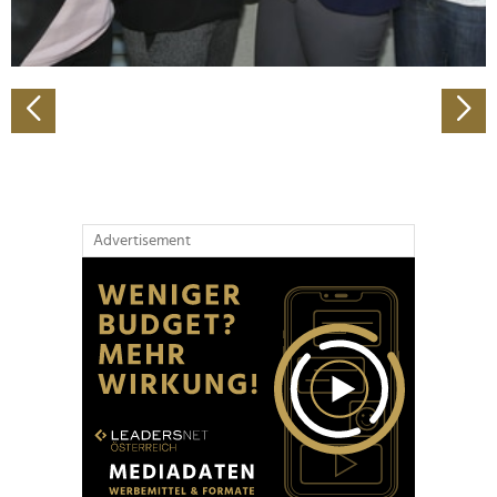
zu können und die Zugriffe auf unsere Website zu
analysieren. Außerdem geben wir Informationen zu Ihrer
Verwendung unserer Website an unsere Partner für
soziale Medien, Werbung und Analysen weiter. Unsere
Partner führen diese Informationen möglicherweise mit
weiteren Daten zusammen, die Sie ihnen bereitgestellt
haben oder die sie im Rahmen Ihrer Nutzung der Dienste
gesammelt haben.
Advertisement