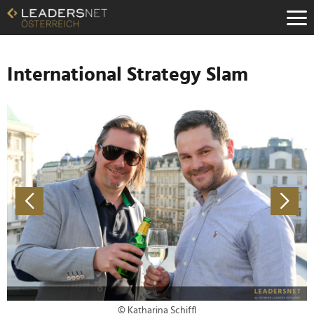
Zum
Inhalt
Zur
Fußzeilen-
Navigation
International Strategy Slam
Zur
Hauptnavigation
© Katharina Schiffl