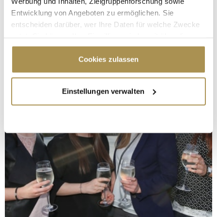
Werbung und Inhalten, Zielgruppenforschung sowie
Entwicklung von Angeboten zu ermöglichen. Sie
entscheiden darüber, wer Ihre Daten für welche Zwecke
nutzt. Sie können Ihre Einwilligung jederzeit über die
Cookie-Erklärung oder durch Klicken auf das Privacy
Trigger Symbol ändern oder widerrufen
Cookies zulassen
Wenn Sie es erlauben, würden wir auch gerne:
Einstellungen verwalten
Informationen über Ihre geografische Lage
erfassen, welche bis auf einige Meter genau sein
können
Ihr Gerät durch aktives Scannen nach
bestimmten Merkmalen (Fingerprinting) identifizieren
Erfahren Sie mehr darüber, wie Ihre persönlichen Daten
verarbeitet werden, und legen Sie Ihre Präferenzen im
Abschnitt Einzelheiten
fest.
Wir verwenden Cookies, um Inhalte und Anzeigen zu
personalisieren, Funktionen für soziale Medien anbieten