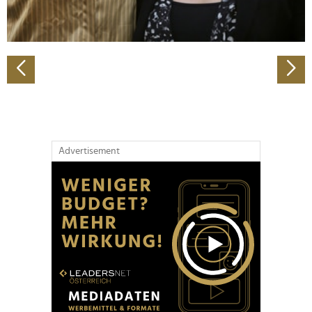
zu können und die Zugriffe auf unsere Website zu
analysieren. Außerdem geben wir Informationen zu Ihrer
Verwendung unserer Website an unsere Partner für
soziale Medien, Werbung und Analysen weiter. Unsere
Partner führen diese Informationen möglicherweise mit
weiteren Daten zusammen, die Sie ihnen bereitgestellt
haben oder die sie im Rahmen Ihrer Nutzung der Dienste
gesammelt haben.
Advertisement