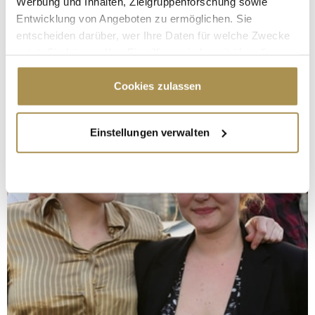
Werbung und Inhalten, Zielgruppenforschung sowie
Entwicklung von Angeboten zu ermöglichen. Sie
entscheiden darüber, wer Ihre Daten für welche Zwecke
nutzt. Sie können Ihre Einwilligung jederzeit über die
Cookie-Erklärung oder durch Klicken auf das Privacy
Trigger Symbol ändern oder widerrufen
Cookies zulassen
Wenn Sie es erlauben, würden wir auch gerne:
Einstellungen verwalten
Informationen über Ihre geografische Lage
erfassen, welche bis auf einige Meter genau sein
können
Ihr Gerät durch aktives Scannen nach
bestimmten Merkmalen (Fingerprinting) identifizieren
Erfahren Sie mehr darüber, wie Ihre persönlichen Daten
verarbeitet werden, und legen Sie Ihre Präferenzen im
Abschnitt Einzelheiten
fest.
Wir verwenden Cookies, um Inhalte und Anzeigen zu
personalisieren, Funktionen für soziale Medien anbieten