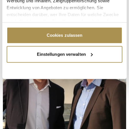
Werbung und Inhalten, Zielgruppenforschung sowie
Entwicklung von Angeboten zu ermöglichen. Sie
entscheiden darüber, wer Ihre Daten für welche Zwecke
nutzt. Sie können Ihre Einwilligung jederzeit über die
Cookie-Erklärung oder durch Klicken auf das Privacy
Trigger Symbol ändern oder widerrufen
Cookies zulassen
Wenn Sie es erlauben, würden wir auch gerne:
Einstellungen verwalten
Informationen über Ihre geografische Lage
erfassen, welche bis auf einige Meter genau sein
können
Ihr Gerät durch aktives Scannen nach
bestimmten Merkmalen (Fingerprinting) identifizieren
Erfahren Sie mehr darüber, wie Ihre persönlichen Daten
verarbeitet werden, und legen Sie Ihre Präferenzen im
Abschnitt Einzelheiten
fest.
Wir verwenden Cookies, um Inhalte und Anzeigen zu
personalisieren, Funktionen für soziale Medien anbieten