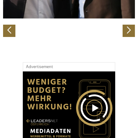
zu können und die Zugriffe auf unsere Website zu
analysieren. Außerdem geben wir Informationen zu Ihrer
Verwendung unserer Website an unsere Partner für
soziale Medien, Werbung und Analysen weiter. Unsere
Partner führen diese Informationen möglicherweise mit
weiteren Daten zusammen, die Sie ihnen bereitgestellt
haben oder die sie im Rahmen Ihrer Nutzung der Dienste
gesammelt haben.
Advertisement