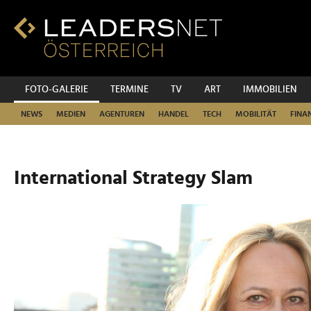
Zum
Inhalt
Zur
Fußzeilen-
Navigation
Zur
FOTO-GALERIE
TERMINE
TV
ART
IMMOBILIEN
Hauptnavigation
NEWS
MEDIEN
AGENTUREN
HANDEL
TECH
MOBILITÄT
FINA
International Strategy Slam