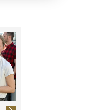
 führen diese Informationen
ie im Rahmen Ihrer Nutzung