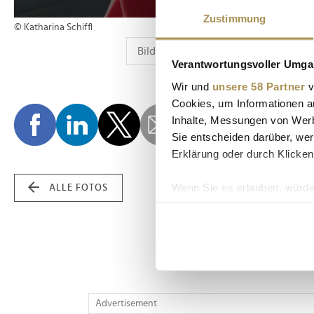
Zustimmung
© Katharina Schiffl
Verantwortungsvoller Umgan
Wir und
unsere 58 Partner
v
Cookies, um Informationen a
Inhalte, Messungen von Werb
Sie entscheiden darüber, wer
Erklärung oder durch Klicken
Wenn Sie es erlauben, würde
ALLE FOTOS
Informationen über Ih
Ihr Gerät durch aktiv
Erfahren Sie mehr darüber, w
Einzelheiten
fest.
Wir verwenden Cookies, um I
Advertisement
und die Zugriffe auf unsere 