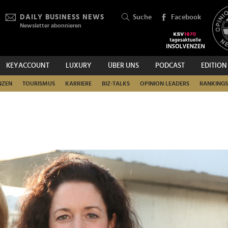
DAILY BUSINESS NEWS
Suche
Facebook
Newsletter abonnieren
KEYACCOUNT
LUXURY
ÜBER UNS
PODCAST
EDITION
SUCHEN
NZEN
TOURISMUS
KARRIERE
BIZ-TALKS
OPINION LEADERS
RANKINGS