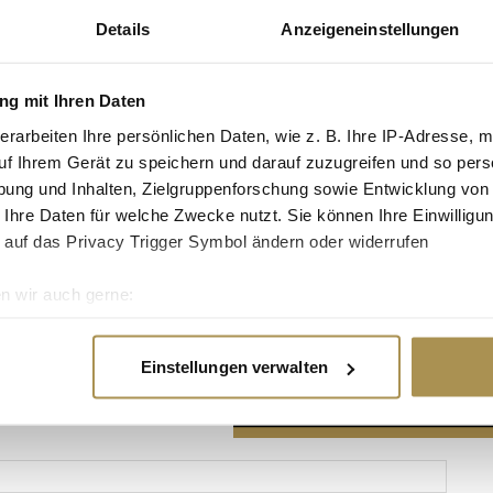
Details
Anzeigeneinstellungen
g mit Ihren Daten
erarbeiten Ihre persönlichen Daten, wie z. B. Ihre IP-Adresse, m
Advertisement
uf Ihrem Gerät zu speichern und darauf zuzugreifen und so pers
ung und Inhalten, Zielgruppenforschung sowie Entwicklung von
 Ihre Daten für welche Zwecke nutzt. Sie können Ihre Einwilligun
 auf das Privacy Trigger Symbol ändern oder widerrufen
n wir auch gerne:
re geografische Lage erfassen, welche bis auf einige Meter gen
es Scannen nach bestimmten Merkmalen (Fingerprinting) identifi
Einstellungen verwalten
ie Ihre persönlichen Daten verarbeitet werden, und legen Sie I
nhalte und Anzeigen zu personalisieren, Funktionen für soziale
Website zu analysieren. Außerdem geben wir Informationen zu I