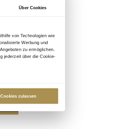
Über Cookies
ithilfe von Technologien wie
onalisierte Werbung und
 Angeboten zu ermöglichen.
g jederzeit über die Cookie-
au sein können
zieren
Cookies zulassen
hre Präferenzen im
Abschnitt
 Medien anbieten zu können
hrer Verwendung unserer