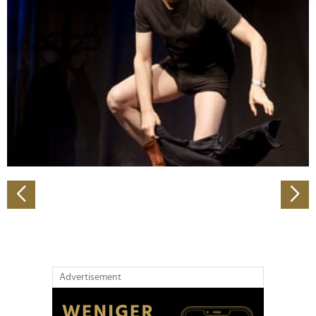
Abschnitt Einzelheiten
fest.
Wir verwenden Cookies, um Inhalte und Anzeigen zu
personalisieren, Funktionen für soziale Medien anbieten
zu können und die Zugriffe auf unsere Website zu
analysieren. Außerdem geben wir Informationen zu Ihrer
Verwendung unserer Website an unsere Partner für
soziale Medien, Werbung und Analysen weiter. Unsere
Partner führen diese Informationen möglicherweise mit
weiteren Daten zusammen, die Sie ihnen bereitgestellt
haben oder die sie im Rahmen Ihrer Nutzung der Dienste
gesammelt haben.
Advertisement