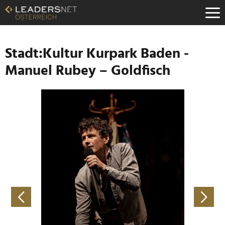
Zum
Inhalt
Zur
Fußzeilen-
Navigation
Stadt:Kultur Kurpark Baden -
Zur
Manuel Rubey – Goldfisch
Hauptnavigation