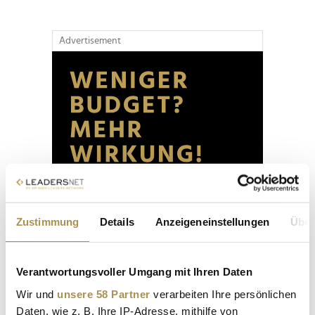
Advertisement
Zustimmung
Details
Anzeigeneinstellungen
Über
Verantwortungsvoller Umgang mit Ihren Daten
Wir und
unsere 58 Partner
verarbeiten Ihre persönlichen
Daten, wie z. B. Ihre IP-Adresse, mithilfe von