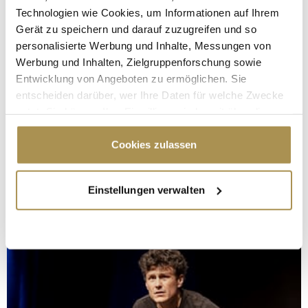
Technologien wie Cookies, um Informationen auf Ihrem
Gerät zu speichern und darauf zuzugreifen und so
personalisierte Werbung und Inhalte, Messungen von
Werbung und Inhalten, Zielgruppenforschung sowie
Entwicklung von Angeboten zu ermöglichen. Sie
entscheiden darüber, wer Ihre Daten für welche Zwecke
nutzt. Sie können Ihre Einwilligung jederzeit über die
Cookie-Erklärung oder durch Klicken auf das Privacy
Trigger Symbol ändern oder widerrufen
Cookies zulassen
Wenn Sie es erlauben, würden wir auch gerne:
Einstellungen verwalten
Informationen über Ihre geografische Lage
erfassen, welche bis auf einige Meter genau sein
können
Ihr Gerät durch aktives Scannen nach
bestimmten Merkmalen (Fingerprinting) identifizieren
Erfahren Sie mehr darüber, wie Ihre persönlichen Daten
verarbeitet werden, und legen Sie Ihre Präferenzen im