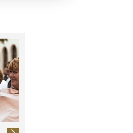
 führen diese Informationen
ie im Rahmen Ihrer Nutzung