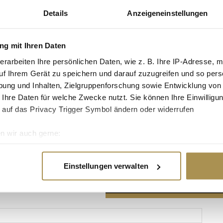
Details
Anzeigeneinstellungen
g mit Ihren Daten
erarbeiten Ihre persönlichen Daten, wie z. B. Ihre IP-Adresse, m
Advertisement
uf Ihrem Gerät zu speichern und darauf zuzugreifen und so pers
ung und Inhalten, Zielgruppenforschung sowie Entwicklung von
 Ihre Daten für welche Zwecke nutzt. Sie können Ihre Einwilligun
 auf das Privacy Trigger Symbol ändern oder widerrufen
n wir auch gerne:
re geografische Lage erfassen, welche bis auf einige Meter gen
es Scannen nach bestimmten Merkmalen (Fingerprinting) identifi
Einstellungen verwalten
ie Ihre persönlichen Daten verarbeitet werden, und legen Sie I
nhalte und Anzeigen zu personalisieren, Funktionen für soziale
Website zu analysieren. Außerdem geben wir Informationen zu I