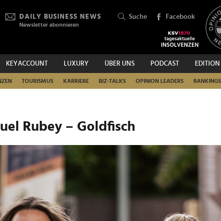
DAILY BUSINESS NEWS
Suche
Facebook
Newsletter abonnieren
KEYACCOUNT
LUXURY
ÜBER UNS
PODCAST
EDITION
SUCHEN
NZEN
TOURISMUS
KARRIERE
BIZ-TALKS
OPINION LEADERS
RANKINGS
r Kurpark Baden - Manuel Rubey – Goldfisch