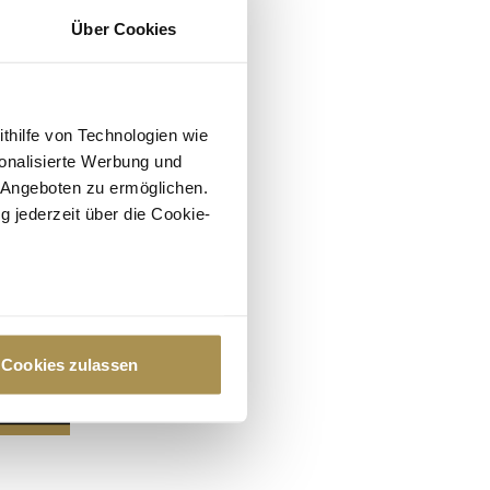
Über Cookies
ithilfe von Technologien wie
onalisierte Werbung und
 Angeboten zu ermöglichen.
g jederzeit über die Cookie-
au sein können
zieren
Cookies zulassen
hre Präferenzen im
Abschnitt
 Medien anbieten zu können
hrer Verwendung unserer