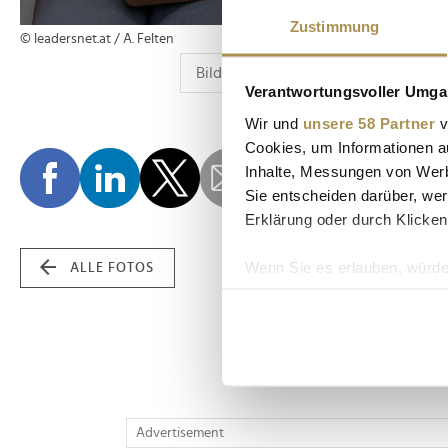
Zustimmung
© leadersnet.at / A. Felten
Verantwortungsvoller Umgan
Wir und
unsere 58 Partner
v
Cookies, um Informationen a
Inhalte, Messungen von Werb
Sie entscheiden darüber, wer
Erklärung oder durch Klicken
Wenn Sie es erlauben, würde
ALLE FOTOS
Informationen über Ih
Ihr Gerät durch aktiv
Erfahren Sie mehr darüber, w
Einzelheiten
fest.
Wir verwenden Cookies, um I
Advertisement
und die Zugriffe auf unsere 