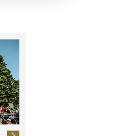
 führen diese Informationen
ie im Rahmen Ihrer Nutzung