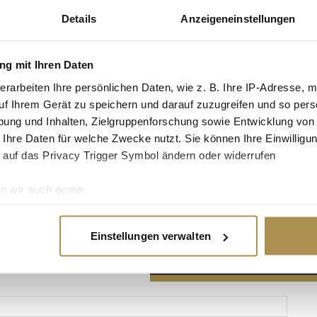
Details
Anzeigeneinstellungen
g mit Ihren Daten
erarbeiten Ihre persönlichen Daten, wie z. B. Ihre IP-Adresse, m
Advertisement
uf Ihrem Gerät zu speichern und darauf zuzugreifen und so pers
ung und Inhalten, Zielgruppenforschung sowie Entwicklung von
 Ihre Daten für welche Zwecke nutzt. Sie können Ihre Einwilligun
 auf das Privacy Trigger Symbol ändern oder widerrufen
n wir auch gerne:
re geografische Lage erfassen, welche bis auf einige Meter gen
es Scannen nach bestimmten Merkmalen (Fingerprinting) identifi
Einstellungen verwalten
ie Ihre persönlichen Daten verarbeitet werden, und legen Sie I
nhalte und Anzeigen zu personalisieren, Funktionen für soziale
Website zu analysieren. Außerdem geben wir Informationen zu I