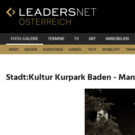
Zum
Inhalt
Zur
Fußzeilen-
Navigation
Zur
FOTO-GALERIE
TERMINE
TV
ART
IMMOBILIEN
Hauptnavigation
NEWS
MEDIEN
AGENTUREN
HANDEL
TECH
MOBILITÄT
FINA
Stadt:Kultu