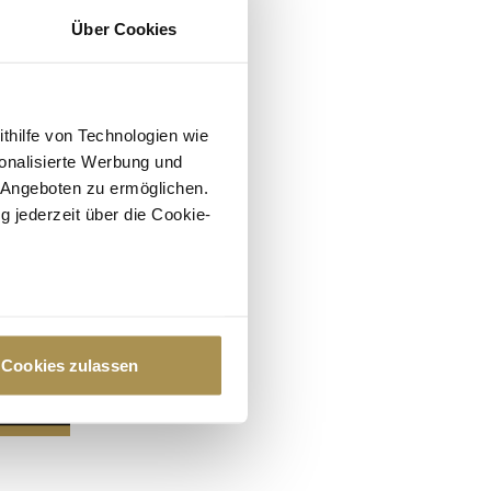
Über Cookies
ithilfe von Technologien wie
onalisierte Werbung und
 Angeboten zu ermöglichen.
g jederzeit über die Cookie-
au sein können
zieren
Cookies zulassen
hre Präferenzen im
Abschnitt
 Medien anbieten zu können
hrer Verwendung unserer