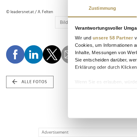
Zustimmung
© leadersnet.at / A. Felten
Verantwortungsvoller Umgan
Wir und
unsere 58 Partner
v
Cookies, um Informationen a
Inhalte, Messungen von Werb
Sie entscheiden darüber, wer
Erklärung oder durch Klicken
Wenn Sie es erlauben, würde
ALLE FOTOS
Informationen über Ih
Ihr Gerät durch aktiv
Erfahren Sie mehr darüber, w
Einzelheiten
fest.
Wir verwenden Cookies, um I
Advertisement
und die Zugriffe auf unsere 