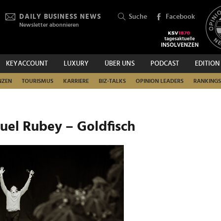
DAILY BUSINESS NEWS
Suche
Facebook
Newsletter abonnieren
KEYACCOUNT
LUXURY
ÜBER UNS
PODCAST
EDITION
SUCHEN
NZEN
TOURISMUS
KARRIERE
BIZ-TALKS
OPINION LEADERS
RANKINGS
r Kurpark Baden - Manuel Rubey – Goldfisch