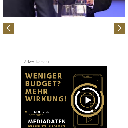
zu können und die Zugriffe auf unsere Website zu
analysieren. Außerdem geben wir Informationen zu Ihrer
Verwendung unserer Website an unsere Partner für
soziale Medien, Werbung und Analysen weiter. Unsere
Partner führen diese Informationen möglicherweise mit
weiteren Daten zusammen, die Sie ihnen bereitgestellt
haben oder die sie im Rahmen Ihrer Nutzung der Dienste
gesammelt haben.
Advertisement