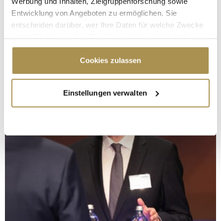
Werbung und Inhalten, Zielgruppenforschung sowie
Entwicklung von Angeboten zu ermöglichen. Sie
entscheiden darüber, wer Ihre Daten für welche Zwecke
nutzt. Sie können Ihre Einwilligung jederzeit über die
Cookie-Erklärung oder durch Klicken auf das Privacy
Trigger Symbol ändern oder widerrufen
Cookies zulassen
Wenn Sie es erlauben, würden wir auch gerne:
Einstellungen verwalten
Informationen über Ihre geografische Lage
erfassen, welche bis auf einige Meter genau sein
können
Ihr Gerät durch aktives Scannen nach
bestimmten Merkmalen (Fingerprinting) identifizieren
Erfahren Sie mehr darüber, wie Ihre persönlichen Daten
verarbeitet werden, und legen Sie Ihre Präferenzen im
Abschnitt Einzelheiten
fest.
Wir verwenden Cookies, um Inhalte und Anzeigen zu
personalisieren, Funktionen für soziale Medien anbieten