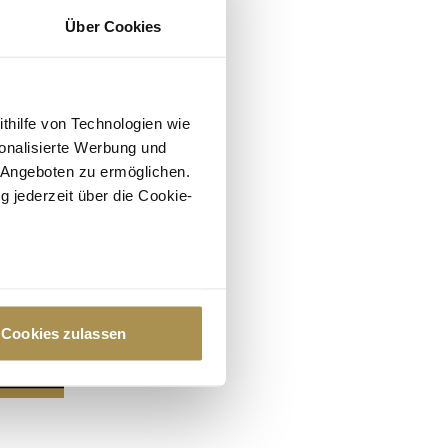
Über Cookies
ithilfe von Technologien wie
onalisierte Werbung und
 Angeboten zu ermöglichen.
g jederzeit über die Cookie-
au sein können
zieren
Cookies zulassen
hre Präferenzen im
Abschnitt
 Medien anbieten zu können
hrer Verwendung unserer