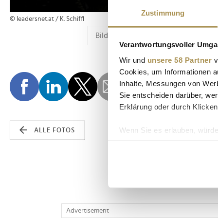
Zustimmung
© leadersnet.at / K. Schiffl
Verantwortungsvoller Umgan
Wir und
unsere 58 Partner
v
Cookies, um Informationen a
Inhalte, Messungen von Werb
Sie entscheiden darüber, wer
Erklärung oder durch Klicken
Wenn Sie es erlauben, würde
ALLE FOTOS
Informationen über Ih
Ihr Gerät durch aktiv
Erfahren Sie mehr darüber, w
Einzelheiten
fest.
Wir verwenden Cookies, um I
Advertisement
und die Zugriffe auf unsere 