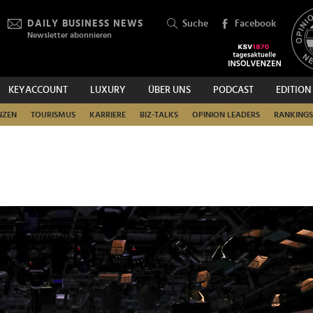
DAILY BUSINESS NEWS
Suche
Facebook
Newsletter abonnieren
KEYACCOUNT
LUXURY
ÜBER UNS
PODCAST
EDITION
SUCHEN
NZEN
TOURISMUS
KARRIERE
BIZ-TALKS
OPINION LEADERS
RANKINGS