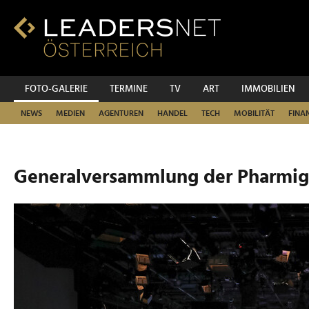
Zum
Inhalt
Zur
Fußzeilen-
Navigation
Zur
FOTO-GALERIE
TERMINE
TV
ART
IMMOBILIEN
Hauptnavigation
NEWS
MEDIEN
AGENTUREN
HANDEL
TECH
MOBILITÄT
FINA
Generalversammlung der Pharmig