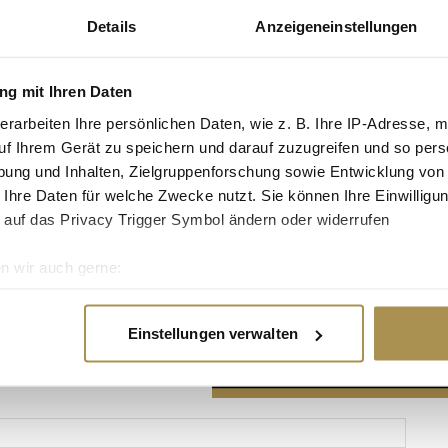
Details
Anzeigeneinstellungen
g mit Ihren Daten
erarbeiten Ihre persönlichen Daten, wie z. B. Ihre IP-Adresse, m
Advertisement
uf Ihrem Gerät zu speichern und darauf zuzugreifen und so pers
ung und Inhalten, Zielgruppenforschung sowie Entwicklung von
 Ihre Daten für welche Zwecke nutzt. Sie können Ihre Einwilligun
 auf das Privacy Trigger Symbol ändern oder widerrufen
n wir auch gerne:
re geografische Lage erfassen, welche bis auf einige Meter gen
es Scannen nach bestimmten Merkmalen (Fingerprinting) identifi
Einstellungen verwalten
ie Ihre persönlichen Daten verarbeitet werden, und legen Sie I
nhalte und Anzeigen zu personalisieren, Funktionen für soziale
Website zu analysieren. Außerdem geben wir Informationen zu I