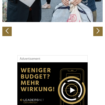
personalisieren, Funktionen für soziale Medien anbieten
zu können und die Zugriffe auf unsere Website zu
analysieren. Außerdem geben wir Informationen zu Ihrer
Verwendung unserer Website an unsere Partner für
soziale Medien, Werbung und Analysen weiter. Unsere
Partner führen diese Informationen möglicherweise mit
weiteren Daten zusammen, die Sie ihnen bereitgestellt
haben oder die sie im Rahmen Ihrer Nutzung der Dienste
gesammelt haben.
Advertisement