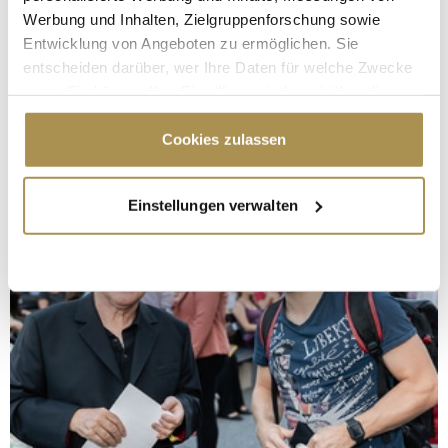
Werbung und Inhalten, Zielgruppenforschung sowie
Entwicklung von Angeboten zu ermöglichen. Sie
entscheiden darüber, wer Ihre Daten für welche Zwecke
nutzt. Sie können Ihre Einwilligung jederzeit über die
Cookie-Erklärung oder durch Klicken auf das Privacy
Trigger Symbol ändern oder widerrufen
Cookies zulassen
Wenn Sie es erlauben, würden wir auch gerne:
Einstellungen verwalten
Informationen über Ihre geografische Lage
erfassen, welche bis auf einige Meter genau sein
können
Ihr Gerät durch aktives Scannen nach
bestimmten Merkmalen (Fingerprinting) identifizieren
Erfahren Sie mehr darüber, wie Ihre persönlichen Daten
verarbeitet werden, und legen Sie Ihre Präferenzen im
Abschnitt Einzelheiten
fest.
Wir verwenden Cookies, um Inhalte und Anzeigen zu