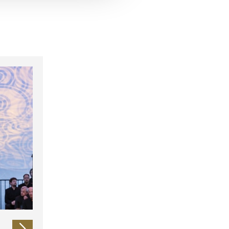
 führen diese Informationen
ie im Rahmen Ihrer Nutzung