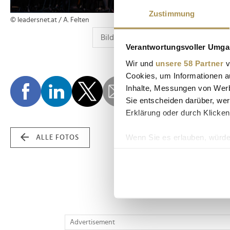
Zustimmung
© leadersnet.at / A. Felten
Verantwortungsvoller Umgan
Wir und
unsere 58 Partner
v
Cookies, um Informationen a
Inhalte, Messungen von Werb
Sie entscheiden darüber, wer
Erklärung oder durch Klicken
Wenn Sie es erlauben, würde
ALLE FOTOS
Informationen über Ih
Ihr Gerät durch aktiv
Erfahren Sie mehr darüber, w
Einzelheiten
fest.
Wir verwenden Cookies, um I
Advertisement
und die Zugriffe auf unsere 