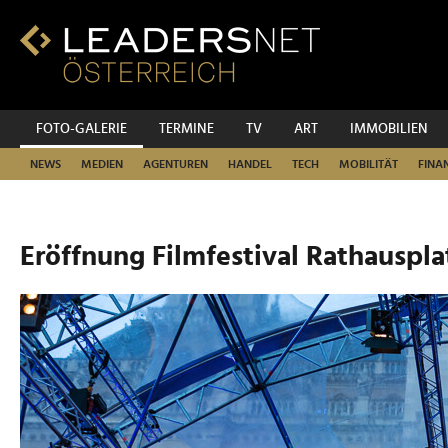
Zum
Inhalt
Zur
Fußzeilen-
Navigation
Zur
FOTO-GALERIE
TERMINE
TV
ART
IMMOBILIEN
Hauptnavigation
NEWS
MEDIEN
AGENTUREN
HANDEL
TECH
MOBILITÄT
FINA
Eröffnung Filmfestival Rathauspla