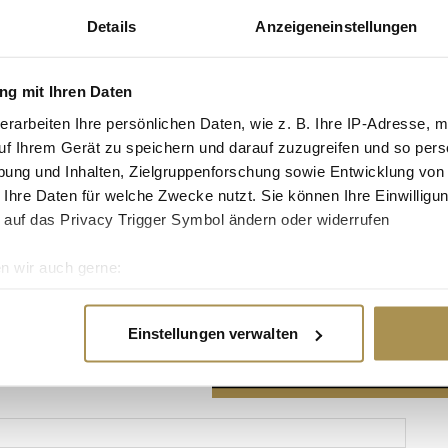
Details
Anzeigeneinstellungen
g mit Ihren Daten
erarbeiten Ihre persönlichen Daten, wie z. B. Ihre IP-Adresse, m
Advertisement
uf Ihrem Gerät zu speichern und darauf zuzugreifen und so pers
ung und Inhalten, Zielgruppenforschung sowie Entwicklung von
 Ihre Daten für welche Zwecke nutzt. Sie können Ihre Einwilligun
 auf das Privacy Trigger Symbol ändern oder widerrufen
n wir auch gerne:
re geografische Lage erfassen, welche bis auf einige Meter gen
es Scannen nach bestimmten Merkmalen (Fingerprinting) identifi
Einstellungen verwalten
ie Ihre persönlichen Daten verarbeitet werden, und legen Sie I
nhalte und Anzeigen zu personalisieren, Funktionen für soziale
Website zu analysieren. Außerdem geben wir Informationen zu I