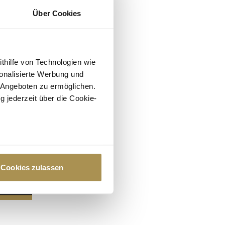
Über Cookies
ithilfe von Technologien wie
onalisierte Werbung und
 Angeboten zu ermöglichen.
g jederzeit über die Cookie-
au sein können
zieren
Cookies zulassen
hre Präferenzen im
Abschnitt
 Medien anbieten zu können
hrer Verwendung unserer