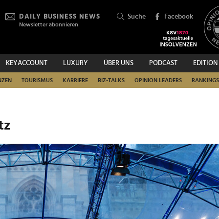
DAILY BUSINESS NEWS
Suche
Facebook
Newsletter abonnieren
KEYACCOUNT
LUXURY
ÜBER UNS
PODCAST
EDITION
SUCHEN
NZEN
TOURISMUS
KARRIERE
BIZ-TALKS
OPINION LEADERS
RANKINGS
tz