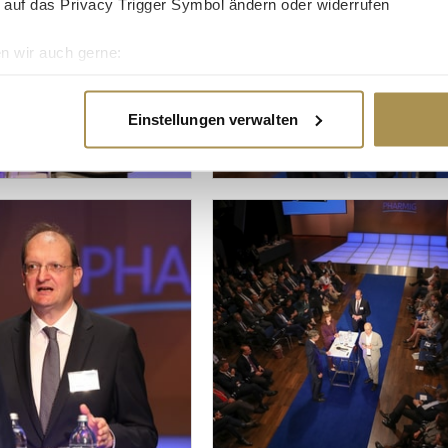
 auf das Privacy Trigger Symbol ändern oder widerrufen
n wir auch gerne:
re geografische Lage erfassen, welche bis auf einige Meter gen
es Scannen nach bestimmten Merkmalen (Fingerprinting) identifi
Einstellungen verwalten
ie Ihre persönlichen Daten verarbeitet werden, und legen Sie I
nhalte und Anzeigen zu personalisieren, Funktionen für soziale
Website zu analysieren. Außerdem geben wir Informationen zu I
r soziale Medien, Werbung und Analysen weiter. Unsere Partner
 Daten zusammen, die Sie ihnen bereitgestellt haben oder die s
n.