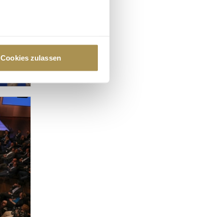
au sein können
zieren
Cookies zulassen
hre Präferenzen im
Abschnitt
 Medien anbieten zu können
hrer Verwendung unserer
 führen diese Informationen
ie im Rahmen Ihrer Nutzung