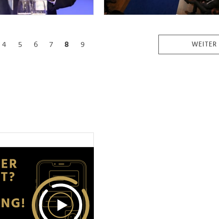
4
5
6
7
8
9
WEITER