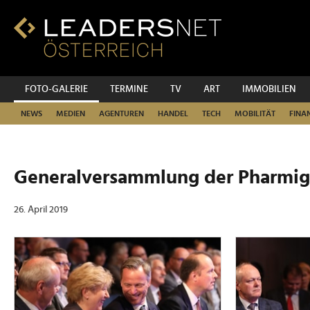
Zum
Inhalt
Zur
Fußzeilen-
Navigation
Zur
FOTO-GALERIE
TERMINE
TV
ART
IMMOBILIEN
Hauptnavigation
NEWS
MEDIEN
AGENTUREN
HANDEL
TECH
MOBILITÄT
FINA
Generalversammlung der Pharmig
26. April 2019