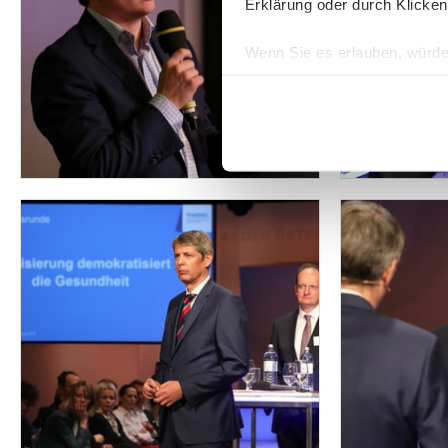
Erklärung oder durch Klicken
Wenn Sie es erlauben, würde
Informationen über Ih
Ihr Gerät durch aktiv
Erfahren Sie mehr darüber, w
Einzelheiten
fest.
Wir verwenden Cookies, um I
und die Zugriffe auf unsere 
Website an unsere Partner fü
möglicherweise mit weiteren
der Dienste gesammelt habe