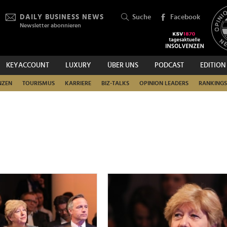
DAILY BUSINESS NEWS
Suche
Facebook
Newsletter abonnieren
KEYACCOUNT
LUXURY
ÜBER UNS
PODCAST
EDITION
SUCHEN
NZEN
TOURISMUS
KARRIERE
BIZ-TALKS
OPINION LEADERS
RANKINGS