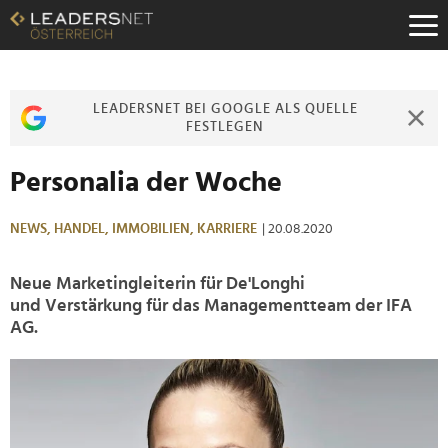
Zum
Inhalt
Zur
Fußzeilen-
Navigation
LEADERSNET BEI GOOGLE ALS QUELLE
Zur
FESTLEGEN
Hauptnavigation
Personalia der Woche
NEWS,
HANDEL,
IMMOBILIEN,
KARRIERE
| 20.08.2020
Neue Marketingleiterin für De'Longhi
und Verstärkung für das Managementteam der IFA
AG.
>