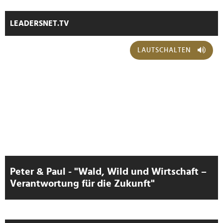
zu können und die Zugriffe auf unsere Website zu
analysieren. Außerdem geben wir Informationen zu Ihrer
LEADERSNET.TV
Verwendung unserer Website an unsere Partner für
soziale Medien, Werbung und Analysen weiter. Unsere
LAUTSCHALTEN
Partner führen diese Informationen möglicherweise mit
weiteren Daten zusammen, die Sie ihnen bereitgestellt
haben oder die sie im Rahmen Ihrer Nutzung der Dienste
gesammelt haben.
Peter & Paul - "Wald, Wild und Wirtschaft –
Verantwortung für die Zukunft"