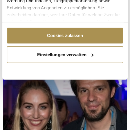
Werbung und Inhalten, Zielgruppenforschung sowie
Entwicklung von Angeboten zu ermöglichen. Sie
entscheiden darüber, wer Ihre Daten für welche Zwecke
nutzt. Sie können Ihre Einwilligung jederzeit über die
Cookie-Erklärung oder durch Klicken auf das Privacy
Trigger Symbol ändern oder widerrufen
Cookies zulassen
Wenn Sie es erlauben, würden wir auch gerne:
Einstellungen verwalten
Informationen über Ihre geografische Lage
erfassen, welche bis auf einige Meter genau sein
können
Ihr Gerät durch aktives Scannen nach
bestimmten Merkmalen (Fingerprinting) identifizieren
Erfahren Sie mehr darüber, wie Ihre persönlichen Daten
verarbeitet werden, und legen Sie Ihre Präferenzen im
Abschnitt Einzelheiten
fest.
Wir verwenden Cookies, um Inhalte und Anzeigen zu
personalisieren, Funktionen für soziale Medien anbieten