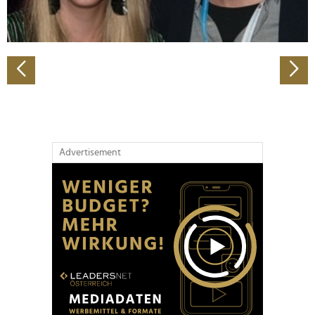
zu können und die Zugriffe auf unsere Website zu
analysieren. Außerdem geben wir Informationen zu Ihrer
Verwendung unserer Website an unsere Partner für
soziale Medien, Werbung und Analysen weiter. Unsere
Partner führen diese Informationen möglicherweise mit
weiteren Daten zusammen, die Sie ihnen bereitgestellt
haben oder die sie im Rahmen Ihrer Nutzung der Dienste
gesammelt haben.
Advertisement