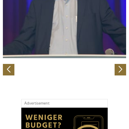
Wir verwenden Cookies, um Inhalte und Anzeigen zu
personalisieren, Funktionen für soziale Medien anbieten
zu können und die Zugriffe auf unsere Website zu
analysieren. Außerdem geben wir Informationen zu Ihrer
Verwendung unserer Website an unsere Partner für
soziale Medien, Werbung und Analysen weiter. Unsere
Partner führen diese Informationen möglicherweise mit
weiteren Daten zusammen, die Sie ihnen bereitgestellt
haben oder die sie im Rahmen Ihrer Nutzung der Dienste
gesammelt haben.
Advertisement