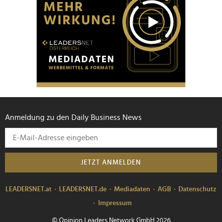
Anmeldung zu den Daily Business News
JETZT ANMELDEN
LEADERSNET.at
LEADERSNET.de
Mediadaten
AGB
Datenschutz
Impressum
© Opinion Leaders Network GmbH 2026