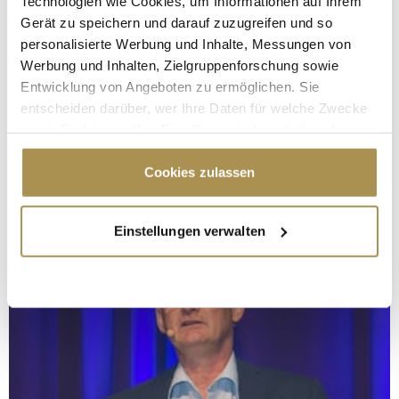
Technologien wie Cookies, um Informationen auf Ihrem
Gerät zu speichern und darauf zuzugreifen und so
personalisierte Werbung und Inhalte, Messungen von
Werbung und Inhalten, Zielgruppenforschung sowie
Entwicklung von Angeboten zu ermöglichen. Sie
entscheiden darüber, wer Ihre Daten für welche Zwecke
nutzt. Sie können Ihre Einwilligung jederzeit über die
Cookie-Erklärung oder durch Klicken auf das Privacy
Trigger Symbol ändern oder widerrufen
Cookies zulassen
Wenn Sie es erlauben, würden wir auch gerne:
Einstellungen verwalten
Informationen über Ihre geografische Lage
erfassen, welche bis auf einige Meter genau sein
können
Ihr Gerät durch aktives Scannen nach
bestimmten Merkmalen (Fingerprinting) identifizieren
Erfahren Sie mehr darüber, wie Ihre persönlichen Daten
verarbeitet werden, und legen Sie Ihre Präferenzen im
Abschnitt Einzelheiten
fest.