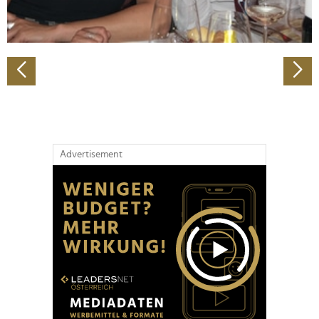
zu können und die Zugriffe auf unsere Website zu
analysieren. Außerdem geben wir Informationen zu Ihrer
Verwendung unserer Website an unsere Partner für
soziale Medien, Werbung und Analysen weiter. Unsere
Partner führen diese Informationen möglicherweise mit
weiteren Daten zusammen, die Sie ihnen bereitgestellt
haben oder die sie im Rahmen Ihrer Nutzung der Dienste
gesammelt haben.
Advertisement