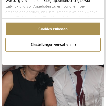
Werbung und Inhalten, Zielgruppenforschung sowie
Entwicklung von Angeboten zu ermöglichen. Sie
entscheiden darüber, wer Ihre Daten für welche Zwecke
nutzt. Sie können Ihre Einwilligung jederzeit über die
Cookie-Erklärung oder durch Klicken auf das Privacy
Trigger Symbol ändern oder widerrufen
Cookies zulassen
Wenn Sie es erlauben, würden wir auch gerne:
Einstellungen verwalten
Informationen über Ihre geografische Lage
erfassen, welche bis auf einige Meter genau sein
können
Ihr Gerät durch aktives Scannen nach
bestimmten Merkmalen (Fingerprinting) identifizieren
Erfahren Sie mehr darüber, wie Ihre persönlichen Daten
verarbeitet werden, und legen Sie Ihre Präferenzen im
Abschnitt Einzelheiten
fest.
Wir verwenden Cookies, um Inhalte und Anzeigen zu
personalisieren, Funktionen für soziale Medien anbieten