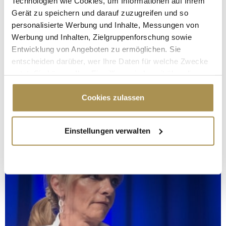
Technologien wie Cookies, um Informationen auf Ihrem
Gerät zu speichern und darauf zuzugreifen und so
personalisierte Werbung und Inhalte, Messungen von
Werbung und Inhalten, Zielgruppenforschung sowie
Entwicklung von Angeboten zu ermöglichen. Sie
entscheiden darüber, wer Ihre Daten für welche Zwecke
nutzt. Sie können Ihre Einwilligung jederzeit über die
Cookie-Erklärung oder durch Klicken auf das Privacy
Trigger Symbol ändern oder widerrufen
Cookies zulassen
Wenn Sie es erlauben, würden wir auch gerne:
Einstellungen verwalten
Informationen über Ihre geografische Lage
erfassen, welche bis auf einige Meter genau sein
können
Ihr Gerät durch aktives Scannen nach
bestimmten Merkmalen (Fingerprinting) identifizieren
Erfahren Sie mehr darüber, wie Ihre persönlichen Daten
verarbeitet werden, und legen Sie Ihre Präferenzen im
Abschnitt Einzelheiten
fest.