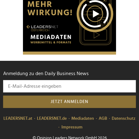
Anmeldung zu den Daily Business News
JETZT ANMELDEN
LEADERSNET.at
LEADERSNET.de
Mediadaten
AGB
Datenschutz
Impressum
© Opinion Leaders Network GmbH 2026