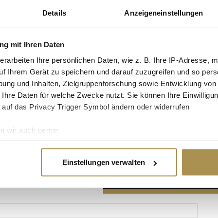
Details
Anzeigeneinstellungen
g mit Ihren Daten
erarbeiten Ihre persönlichen Daten, wie z. B. Ihre IP-Adresse, m
Advertisement
uf Ihrem Gerät zu speichern und darauf zuzugreifen und so pers
ung und Inhalten, Zielgruppenforschung sowie Entwicklung von
 Ihre Daten für welche Zwecke nutzt. Sie können Ihre Einwilligun
 auf das Privacy Trigger Symbol ändern oder widerrufen
n wir auch gerne:
re geografische Lage erfassen, welche bis auf einige Meter gen
es Scannen nach bestimmten Merkmalen (Fingerprinting) identifi
Einstellungen verwalten
ie Ihre persönlichen Daten verarbeitet werden, und legen Sie I
nhalte und Anzeigen zu personalisieren, Funktionen für soziale
Website zu analysieren. Außerdem geben wir Informationen zu I