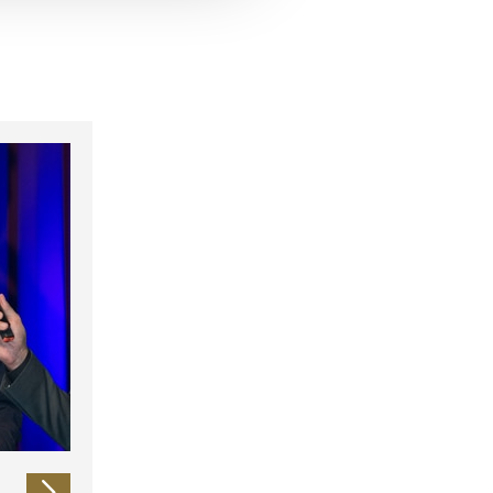
 führen diese Informationen
ie im Rahmen Ihrer Nutzung