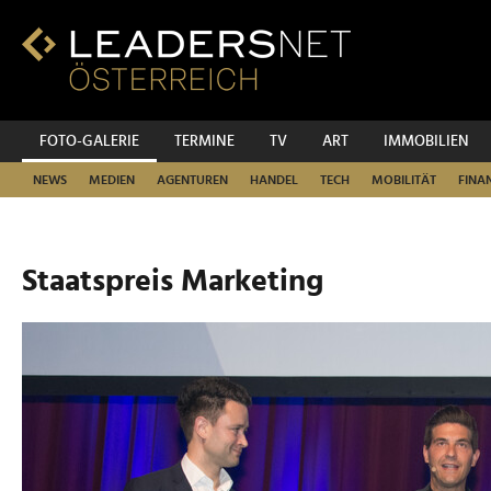
Zum
Inhalt
Zur
Fußzeilen-
Navigation
Zur
FOTO-GALERIE
TERMINE
TV
ART
IMMOBILIEN
Hauptnavigation
NEWS
MEDIEN
AGENTUREN
HANDEL
TECH
MOBILITÄT
FINA
Staatspreis Marketing