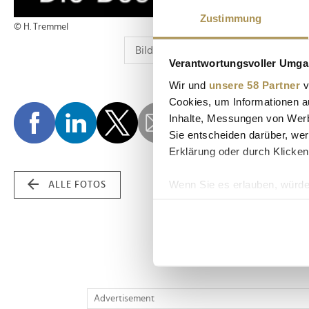
Zustimmung
© H. Tremmel
Verantwortungsvoller Umgan
Wir und
unsere 58 Partner
v
Cookies, um Informationen a
Inhalte, Messungen von Werb
Sie entscheiden darüber, wer
Erklärung oder durch Klicken
Wenn Sie es erlauben, würde
ALLE FOTOS
Informationen über Ih
Ihr Gerät durch aktiv
Erfahren Sie mehr darüber, w
Einzelheiten
fest.
Wir verwenden Cookies, um I
Advertisement
und die Zugriffe auf unsere 