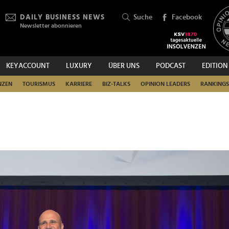
DAILY BUSINESS NEWS
Suche
Facebook
Newsletter abonnieren
KEYACCOUNT
LUXURY
ÜBER UNS
PODCAST
EDITION
SUCHEN
NZEN
TOURISMUS
KARRIERE
BIZ-TALKS
OPINION LEADERS
RANKINGS