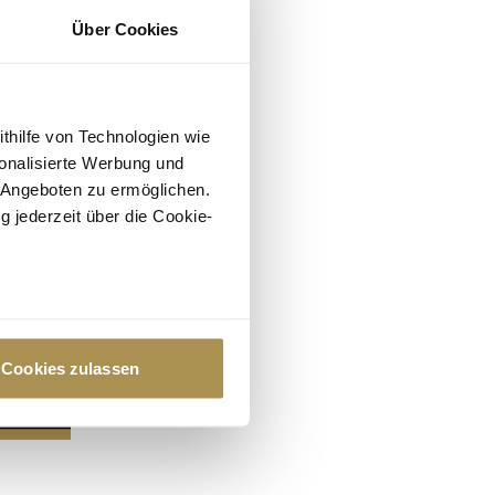
Über Cookies
ithilfe von Technologien wie
onalisierte Werbung und
 Angeboten zu ermöglichen.
g jederzeit über die Cookie-
au sein können
zieren
Cookies zulassen
hre Präferenzen im
Abschnitt
 Medien anbieten zu können
hrer Verwendung unserer