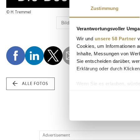
Zustimmung
© H. Tremmel
Verantwortungsvoller Umgan
Wir und
unsere 58 Partner
v
Cookies, um Informationen a
Inhalte, Messungen von Werb
Sie entscheiden darüber, wer
Erklärung oder durch Klicken
Wenn Sie es erlauben, würde
ALLE FOTOS
Informationen über Ih
Ihr Gerät durch aktiv
Erfahren Sie mehr darüber, w
Einzelheiten
fest.
Wir verwenden Cookies, um I
Advertisement
und die Zugriffe auf unsere 