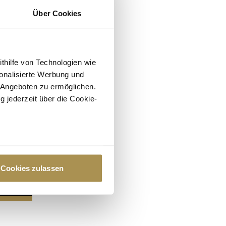
Über Cookies
ithilfe von Technologien wie
onalisierte Werbung und
 Angeboten zu ermöglichen.
g jederzeit über die Cookie-
au sein können
zieren
Cookies zulassen
hre Präferenzen im
Abschnitt
 Medien anbieten zu können
hrer Verwendung unserer