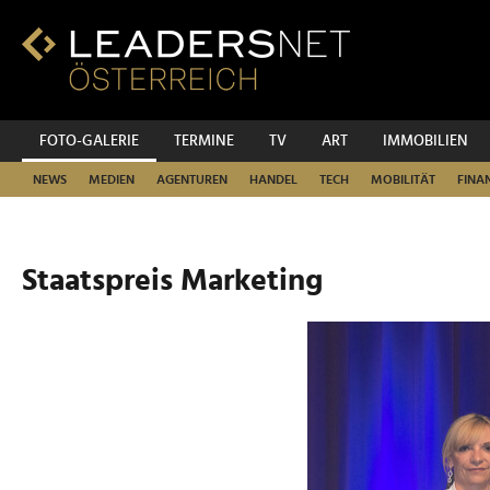
Zum
Inhalt
Zur
Fußzeilen-
Navigation
Zur
FOTO-GALERIE
TERMINE
TV
ART
IMMOBILIEN
Hauptnavigation
NEWS
MEDIEN
AGENTUREN
HANDEL
TECH
MOBILITÄT
FINA
Staatspreis Marketing