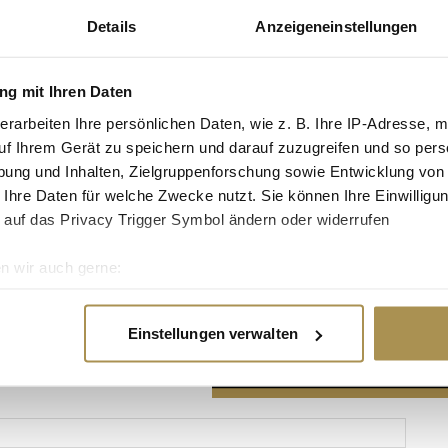
Details
Anzeigeneinstellungen
g mit Ihren Daten
erarbeiten Ihre persönlichen Daten, wie z. B. Ihre IP-Adresse, m
Advertisement
uf Ihrem Gerät zu speichern und darauf zuzugreifen und so pers
ung und Inhalten, Zielgruppenforschung sowie Entwicklung von
 Ihre Daten für welche Zwecke nutzt. Sie können Ihre Einwilligun
 auf das Privacy Trigger Symbol ändern oder widerrufen
n wir auch gerne:
re geografische Lage erfassen, welche bis auf einige Meter gen
es Scannen nach bestimmten Merkmalen (Fingerprinting) identifi
Einstellungen verwalten
ie Ihre persönlichen Daten verarbeitet werden, und legen Sie I
nhalte und Anzeigen zu personalisieren, Funktionen für soziale
Website zu analysieren. Außerdem geben wir Informationen zu I