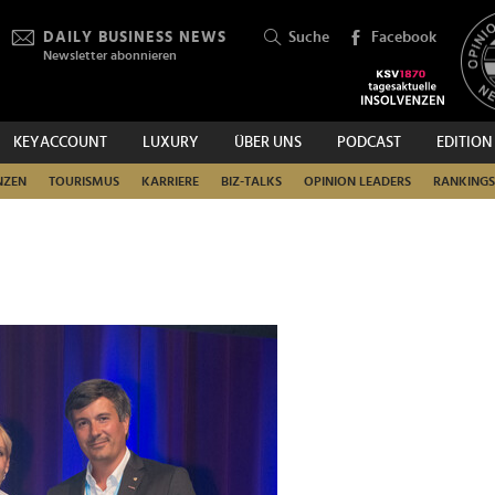
DAILY BUSINESS NEWS
Suche
Facebook
Newsletter abonnieren
KEYACCOUNT
LUXURY
ÜBER UNS
PODCAST
EDITION
SUCHEN
NZEN
TOURISMUS
KARRIERE
BIZ-TALKS
OPINION LEADERS
RANKINGS