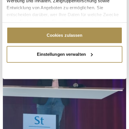
Werbung und Inhalten, Zielgruppenforschung sowie
Entwicklung von Angeboten zu ermöglichen. Sie
entscheiden darüber, wer Ihre Daten für welche Zwecke
nutzt. Sie können Ihre Einwilligung jederzeit über die
Cookie-Erklärung oder durch Klicken auf das Privacy
Trigger Symbol ändern oder widerrufen
Cookies zulassen
Wenn Sie es erlauben, würden wir auch gerne:
Einstellungen verwalten
Informationen über Ihre geografische Lage
erfassen, welche bis auf einige Meter genau sein
können
Ihr Gerät durch aktives Scannen nach
bestimmten Merkmalen (Fingerprinting) identifizieren
Erfahren Sie mehr darüber, wie Ihre persönlichen Daten
verarbeitet werden, und legen Sie Ihre Präferenzen im
Abschnitt Einzelheiten
fest.
Wir verwenden Cookies, um Inhalte und Anzeigen zu
personalisieren, Funktionen für soziale Medien anbieten