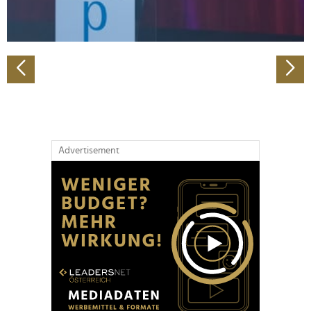
zu können und die Zugriffe auf unsere Website zu
analysieren. Außerdem geben wir Informationen zu Ihrer
Verwendung unserer Website an unsere Partner für
soziale Medien, Werbung und Analysen weiter. Unsere
Partner führen diese Informationen möglicherweise mit
weiteren Daten zusammen, die Sie ihnen bereitgestellt
haben oder die sie im Rahmen Ihrer Nutzung der Dienste
gesammelt haben.
Advertisement