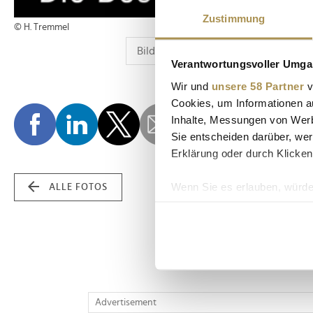
Zustimmung
© H. Tremmel
Verantwortungsvoller Umgan
Wir und
unsere 58 Partner
v
Cookies, um Informationen a
Inhalte, Messungen von Werb
Sie entscheiden darüber, wer
Erklärung oder durch Klicken
Wenn Sie es erlauben, würde
ALLE FOTOS
Informationen über Ih
Ihr Gerät durch aktiv
Erfahren Sie mehr darüber, w
Einzelheiten
fest.
Wir verwenden Cookies, um I
Advertisement
und die Zugriffe auf unsere 