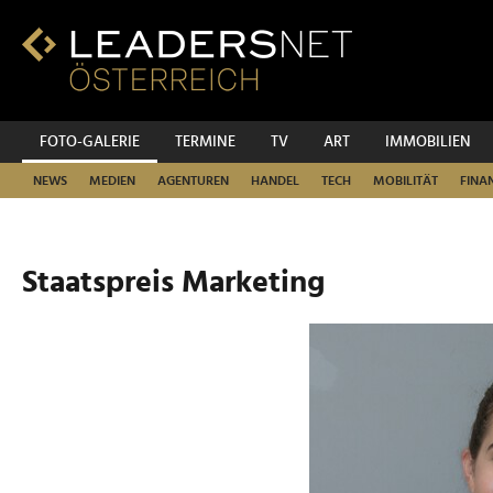
Zum
Inhalt
Zur
Fußzeilen-
Navigation
Zur
FOTO-GALERIE
TERMINE
TV
ART
IMMOBILIEN
Hauptnavigation
NEWS
MEDIEN
AGENTUREN
HANDEL
TECH
MOBILITÄT
FINA
Staatspreis Marketing