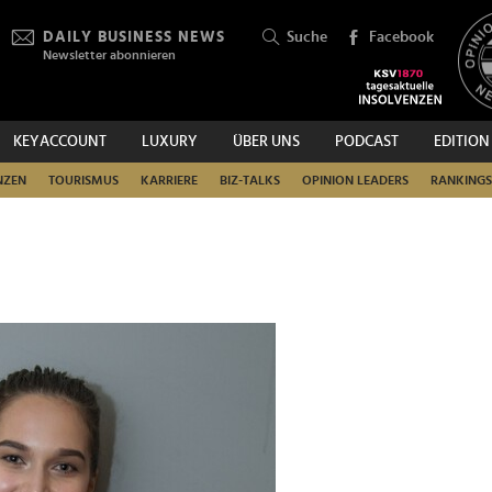
DAILY BUSINESS NEWS
Suche
Facebook
Newsletter abonnieren
KEYACCOUNT
LUXURY
ÜBER UNS
PODCAST
EDITION
SUCHEN
NZEN
TOURISMUS
KARRIERE
BIZ-TALKS
OPINION LEADERS
RANKINGS