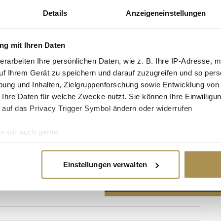
Details
Anzeigeneinstellungen
g mit Ihren Daten
erarbeiten Ihre persönlichen Daten, wie z. B. Ihre IP-Adresse, m
Advertisement
uf Ihrem Gerät zu speichern und darauf zuzugreifen und so pers
ung und Inhalten, Zielgruppenforschung sowie Entwicklung von
 Ihre Daten für welche Zwecke nutzt. Sie können Ihre Einwilligun
 auf das Privacy Trigger Symbol ändern oder widerrufen
n wir auch gerne:
re geografische Lage erfassen, welche bis auf einige Meter gen
es Scannen nach bestimmten Merkmalen (Fingerprinting) identifi
Einstellungen verwalten
ie Ihre persönlichen Daten verarbeitet werden, und legen Sie I
nhalte und Anzeigen zu personalisieren, Funktionen für soziale
Website zu analysieren. Außerdem geben wir Informationen zu I