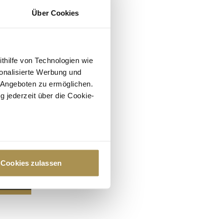
Über Cookies
ithilfe von Technologien wie
onalisierte Werbung und
 Angeboten zu ermöglichen.
g jederzeit über die Cookie-
au sein können
zieren
Cookies zulassen
hre Präferenzen im
Abschnitt
 Medien anbieten zu können
hrer Verwendung unserer