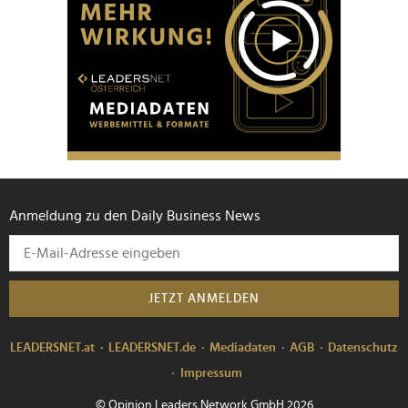
Anmeldung zu den Daily Business News
JETZT ANMELDEN
LEADERSNET.at
LEADERSNET.de
Mediadaten
AGB
Datenschutz
Impressum
© Opinion Leaders Network GmbH 2026