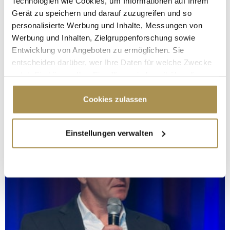
Technologien wie Cookies, um Informationen auf Ihrem
Gerät zu speichern und darauf zuzugreifen und so
personalisierte Werbung und Inhalte, Messungen von
Werbung und Inhalten, Zielgruppenforschung sowie
Entwicklung von Angeboten zu ermöglichen. Sie
entscheiden darüber, wer Ihre Daten für welche Zwecke
nutzt. Sie können Ihre Einwilligung jederzeit über die
Cookie-Erklärung oder durch Klicken auf das Privacy
Trigger Symbol ändern oder widerrufen
Cookies zulassen
Wenn Sie es erlauben, würden wir auch gerne:
Einstellungen verwalten
Informationen über Ihre geografische Lage
erfassen, welche bis auf einige Meter genau sein
können
Ihr Gerät durch aktives Scannen nach
bestimmten Merkmalen (Fingerprinting) identifizieren
Erfahren Sie mehr darüber, wie Ihre persönlichen Daten
verarbeitet werden, und legen Sie Ihre Präferenzen im
Abschnitt Einzelheiten
fest.