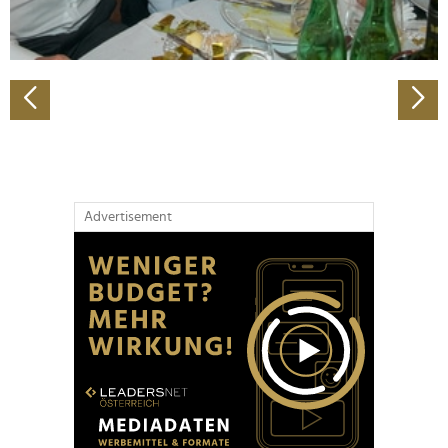
zu können und die Zugriffe auf unsere Website zu
analysieren. Außerdem geben wir Informationen zu Ihrer
Verwendung unserer Website an unsere Partner für
soziale Medien, Werbung und Analysen weiter. Unsere
Partner führen diese Informationen möglicherweise mit
weiteren Daten zusammen, die Sie ihnen bereitgestellt
haben oder die sie im Rahmen Ihrer Nutzung der Dienste
gesammelt haben.
Advertisement