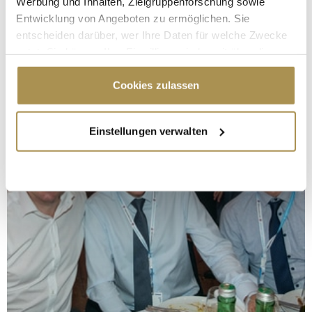
Werbung und Inhalten, Zielgruppenforschung sowie
Entwicklung von Angeboten zu ermöglichen. Sie
entscheiden darüber, wer Ihre Daten für welche Zwecke
nutzt. Sie können Ihre Einwilligung jederzeit über die
Cookie-Erklärung oder durch Klicken auf das Privacy
Trigger Symbol ändern oder widerrufen
Cookies zulassen
Wenn Sie es erlauben, würden wir auch gerne:
Einstellungen verwalten
Informationen über Ihre geografische Lage
erfassen, welche bis auf einige Meter genau sein
können
Ihr Gerät durch aktives Scannen nach
bestimmten Merkmalen (Fingerprinting) identifizieren
Erfahren Sie mehr darüber, wie Ihre persönlichen Daten
verarbeitet werden, und legen Sie Ihre Präferenzen im
Abschnitt Einzelheiten
fest.
Wir verwenden Cookies, um Inhalte und Anzeigen zu
personalisieren, Funktionen für soziale Medien anbieten