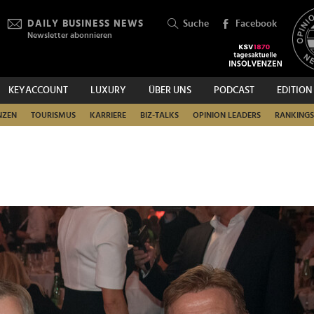
DAILY BUSINESS NEWS
Suche
Facebook
Newsletter abonnieren
KEYACCOUNT
LUXURY
ÜBER UNS
PODCAST
EDITION
SUCHEN
NZEN
TOURISMUS
KARRIERE
BIZ-TALKS
OPINION LEADERS
RANKINGS