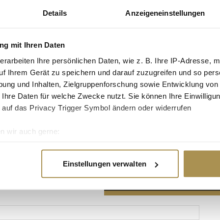
Details
Anzeigeneinstellungen
g mit Ihren Daten
erarbeiten Ihre persönlichen Daten, wie z. B. Ihre IP-Adresse, m
Advertisement
uf Ihrem Gerät zu speichern und darauf zuzugreifen und so pers
ung und Inhalten, Zielgruppenforschung sowie Entwicklung von
 Ihre Daten für welche Zwecke nutzt. Sie können Ihre Einwilligun
 auf das Privacy Trigger Symbol ändern oder widerrufen
n wir auch gerne:
re geografische Lage erfassen, welche bis auf einige Meter gen
es Scannen nach bestimmten Merkmalen (Fingerprinting) identifi
Einstellungen verwalten
ie Ihre persönlichen Daten verarbeitet werden, und legen Sie I
nhalte und Anzeigen zu personalisieren, Funktionen für soziale
Website zu analysieren. Außerdem geben wir Informationen zu I