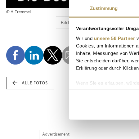
Zustimmung
© H. Tremmel
Verantwortungsvoller Umgan
Wir und
unsere 58 Partner
v
Cookies, um Informationen a
Inhalte, Messungen von Werb
Sie entscheiden darüber, wer
Erklärung oder durch Klicken
Wenn Sie es erlauben, würde
ALLE FOTOS
Informationen über Ih
Ihr Gerät durch aktiv
Erfahren Sie mehr darüber, w
Einzelheiten
fest.
Wir verwenden Cookies, um I
Advertisement
und die Zugriffe auf unsere 