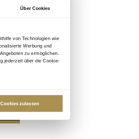
Über Cookies
ithilfe von Technologien wie
onalisierte Werbung und
 Angeboten zu ermöglichen.
g jederzeit über die Cookie-
au sein können
zieren
Cookies zulassen
hre Präferenzen im
Abschnitt
 Medien anbieten zu können
hrer Verwendung unserer