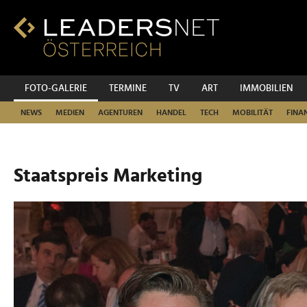
Zum
Inhalt
Zur
Fußzeilen-
Navigation
Zur
FOTO-GALERIE
TERMINE
TV
ART
IMMOBILIEN
Hauptnavigation
NEWS
MEDIEN
AGENTUREN
HANDEL
TECH
MOBILITÄT
FINA
Staatspreis Marketing