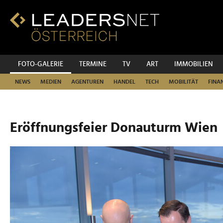
Zum
Inhalt
Zur
Fußzeilen-
Navigation
Zur
FOTO-GALERIE
TERMINE
TV
ART
IMMOBILIEN
Hauptnavigation
NEWS
MEDIEN
AGENTUREN
HANDEL
TECH
MOBILITÄT
FINA
Eröffnungsfeier Donauturm Wien