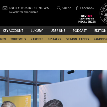
DAILY BUSINESS NEWS
Suche
Facebook
Newsletter abonnieren
KEYACCOUNT
LUXURY
ÜBER UNS
PODCAST
EDITION
SUCHEN
NZEN
TOURISMUS
KARRIERE
BIZ-TALKS
OPINION LEADERS
RANKINGS