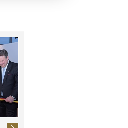
 führen diese Informationen
ie im Rahmen Ihrer Nutzung