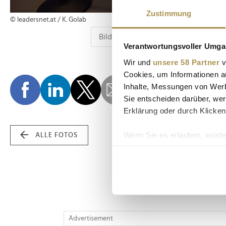
Zustimmung
© leadersnet.at / K. Golab
Verantwortungsvoller Umgan
Wir und
unsere 58 Partner
v
Cookies, um Informationen a
Inhalte, Messungen von Werb
Sie entscheiden darüber, wer
Erklärung oder durch Klicken
Wenn Sie es erlauben, würde
ALLE FOTOS
Informationen über Ih
Ihr Gerät durch aktiv
Erfahren Sie mehr darüber, w
Einzelheiten
fest.
Wir verwenden Cookies, um I
Advertisement
und die Zugriffe auf unsere 