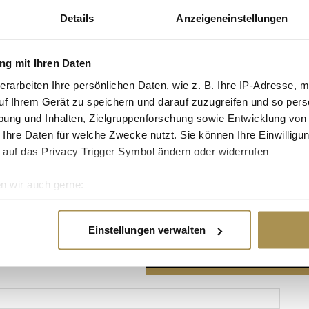
Details
Anzeigeneinstellungen
g mit Ihren Daten
erarbeiten Ihre persönlichen Daten, wie z. B. Ihre IP-Adresse, m
Advertisement
uf Ihrem Gerät zu speichern und darauf zuzugreifen und so pers
ung und Inhalten, Zielgruppenforschung sowie Entwicklung von
 Ihre Daten für welche Zwecke nutzt. Sie können Ihre Einwilligun
 auf das Privacy Trigger Symbol ändern oder widerrufen
n wir auch gerne:
re geografische Lage erfassen, welche bis auf einige Meter gen
es Scannen nach bestimmten Merkmalen (Fingerprinting) identifi
Einstellungen verwalten
ie Ihre persönlichen Daten verarbeitet werden, und legen Sie I
nhalte und Anzeigen zu personalisieren, Funktionen für soziale
Website zu analysieren. Außerdem geben wir Informationen zu I