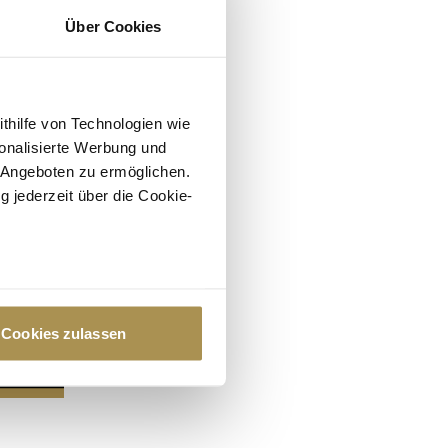
Über Cookies
ithilfe von Technologien wie
onalisierte Werbung und
 Angeboten zu ermöglichen.
g jederzeit über die Cookie-
au sein können
zieren
Cookies zulassen
hre Präferenzen im
Abschnitt
 Medien anbieten zu können
hrer Verwendung unserer