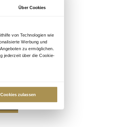
Über Cookies
ithilfe von Technologien wie
onalisierte Werbung und
 Angeboten zu ermöglichen.
g jederzeit über die Cookie-
au sein können
zieren
Cookies zulassen
hre Präferenzen im
Abschnitt
 Medien anbieten zu können
hrer Verwendung unserer