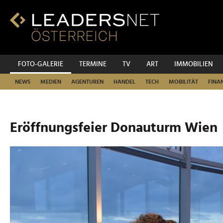
Zum
Inhalt
Zur
Fußzeilen-
Navigation
Zur
FOTO-GALERIE
TERMINE
TV
ART
IMMOBILIEN
Hauptnavigation
NEWS
MEDIEN
AGENTUREN
HANDEL
TECH
MOBILITÄT
FINA
Eröffnungsfeier Donauturm Wien