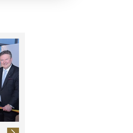
 führen diese Informationen
ie im Rahmen Ihrer Nutzung