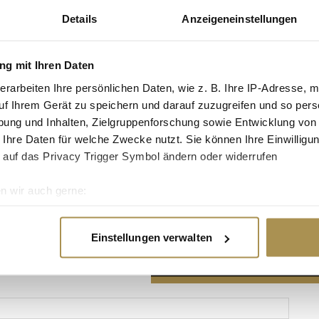
Details
Anzeigeneinstellungen
g mit Ihren Daten
erarbeiten Ihre persönlichen Daten, wie z. B. Ihre IP-Adresse, m
Advertisement
uf Ihrem Gerät zu speichern und darauf zuzugreifen und so pers
ung und Inhalten, Zielgruppenforschung sowie Entwicklung von
 Ihre Daten für welche Zwecke nutzt. Sie können Ihre Einwilligun
 auf das Privacy Trigger Symbol ändern oder widerrufen
n wir auch gerne:
re geografische Lage erfassen, welche bis auf einige Meter gen
es Scannen nach bestimmten Merkmalen (Fingerprinting) identifi
Einstellungen verwalten
ie Ihre persönlichen Daten verarbeitet werden, und legen Sie I
nhalte und Anzeigen zu personalisieren, Funktionen für soziale
Website zu analysieren. Außerdem geben wir Informationen zu I