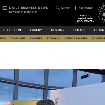
DAILY BUSINESS NEWS
Suche
Facebook
Newsletter abonnieren
KEYACCOUNT
LUXURY
ÜBER UNS
PODCAST
EDITION
SUCHEN
NZEN
TOURISMUS
KARRIERE
BIZ-TALKS
OPINION LEADERS
RANKINGS