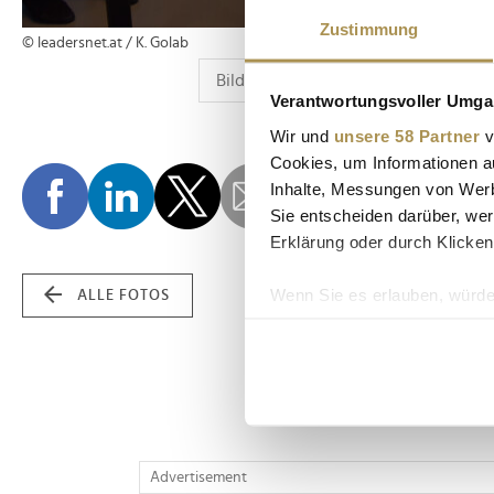
Zustimmung
© leadersnet.at / K. Golab
Verantwortungsvoller Umgan
Wir und
unsere 58 Partner
v
Cookies, um Informationen a
Inhalte, Messungen von Werb
Sie entscheiden darüber, wer
Erklärung oder durch Klicken
Wenn Sie es erlauben, würde
ALLE FOTOS
Informationen über Ih
Ihr Gerät durch aktiv
Erfahren Sie mehr darüber, w
Einzelheiten
fest.
Wir verwenden Cookies, um I
Advertisement
und die Zugriffe auf unsere 