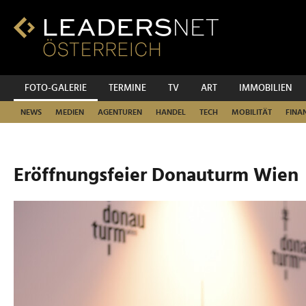
Zum
Inhalt
Zur
Fußzeilen-
Navigation
Zur
FOTO-GALERIE
TERMINE
TV
ART
IMMOBILIEN
Hauptnavigation
NEWS
MEDIEN
AGENTUREN
HANDEL
TECH
MOBILITÄT
FINA
Eröffnungsfeier Donauturm Wien