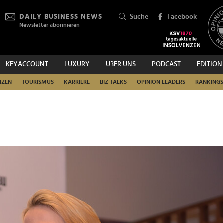
DAILY BUSINESS NEWS
Suche
Facebook
Newsletter abonnieren
KEYACCOUNT
LUXURY
ÜBER UNS
PODCAST
EDITION
SUCHEN
NZEN
TOURISMUS
KARRIERE
BIZ-TALKS
OPINION LEADERS
RANKINGS