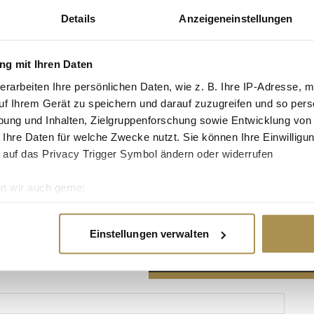
Details
Anzeigeneinstellungen
g mit Ihren Daten
erarbeiten Ihre persönlichen Daten, wie z. B. Ihre IP-Adresse, m
Advertisement
uf Ihrem Gerät zu speichern und darauf zuzugreifen und so pers
ung und Inhalten, Zielgruppenforschung sowie Entwicklung von
 Ihre Daten für welche Zwecke nutzt. Sie können Ihre Einwilligun
 auf das Privacy Trigger Symbol ändern oder widerrufen
n wir auch gerne:
re geografische Lage erfassen, welche bis auf einige Meter gen
es Scannen nach bestimmten Merkmalen (Fingerprinting) identifi
Einstellungen verwalten
ie Ihre persönlichen Daten verarbeitet werden, und legen Sie I
nhalte und Anzeigen zu personalisieren, Funktionen für soziale
Website zu analysieren. Außerdem geben wir Informationen zu I