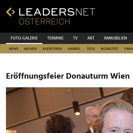
Zum
Inhalt
Zur
Fußzeilen-
Navigation
Zur
FOTO-GALERIE
TERMINE
TV
ART
IMMOBILIEN
Hauptnavigation
NEWS
MEDIEN
AGENTUREN
HANDEL
TECH
MOBILITÄT
FINA
Eröffnungsfeier Donauturm Wien