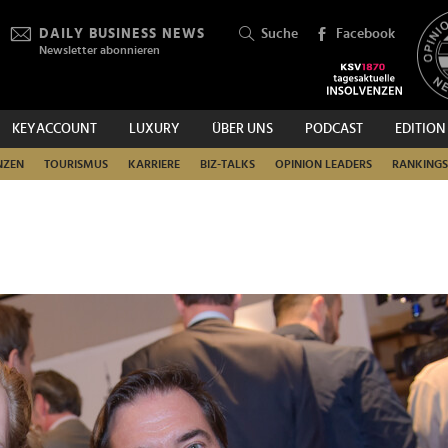
DAILY BUSINESS NEWS
Suche
Facebook
Newsletter abonnieren
KEYACCOUNT
LUXURY
ÜBER UNS
PODCAST
EDITION
SUCHEN
NZEN
TOURISMUS
KARRIERE
BIZ-TALKS
OPINION LEADERS
RANKINGS