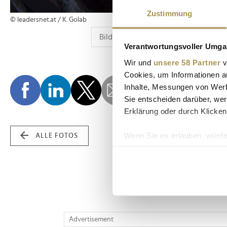
Zustimmung
© leadersnet.at / K. Golab
Verantwortungsvoller Umgan
Wir und
unsere 58 Partner
v
Cookies, um Informationen a
Inhalte, Messungen von Werb
Sie entscheiden darüber, wer
Erklärung oder durch Klicken
Wenn Sie es erlauben, würde
ALLE FOTOS
Informationen über Ih
Ihr Gerät durch aktiv
Erfahren Sie mehr darüber, w
Einzelheiten
fest.
Wir verwenden Cookies, um I
Advertisement
und die Zugriffe auf unsere 