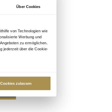
Über Cookies
ithilfe von Technologien wie
onalisierte Werbung und
 Angeboten zu ermöglichen.
g jederzeit über die Cookie-
au sein können
zieren
Cookies zulassen
hre Präferenzen im
Abschnitt
 Medien anbieten zu können
hrer Verwendung unserer