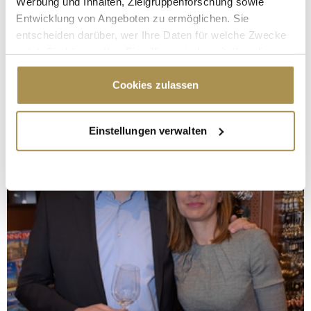
Werbung und Inhalten, Zielgruppenforschung sowie
Entwicklung von Angeboten zu ermöglichen. Sie
entscheiden darüber, wer Ihre Daten für welche Zwecke
nutzt. Sie können Ihre Einwilligung jederzeit über die
Cookie-Erklärung oder durch Klicken auf das Privacy
Trigger Symbol ändern oder widerrufen
Cookies zulassen
Wenn Sie es erlauben, würden wir auch gerne:
Einstellungen verwalten
Informationen über Ihre geografische Lage
erfassen, welche bis auf einige Meter genau sein
können
Ihr Gerät durch aktives Scannen nach
bestimmten Merkmalen (Fingerprinting) identifizieren
Erfahren Sie mehr darüber, wie Ihre persönlichen Daten
verarbeitet werden, und legen Sie Ihre Präferenzen im
Abschnitt Einzelheiten
fest.
Wir verwenden Cookies, um Inhalte und Anzeigen zu
personalisieren, Funktionen für soziale Medien anbieten