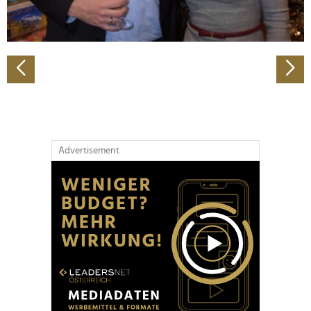
zu können und die Zugriffe auf unsere Website zu
analysieren. Außerdem geben wir Informationen zu Ihrer
Verwendung unserer Website an unsere Partner für
soziale Medien, Werbung und Analysen weiter. Unsere
Partner führen diese Informationen möglicherweise mit
weiteren Daten zusammen, die Sie ihnen bereitgestellt
haben oder die sie im Rahmen Ihrer Nutzung der Dienste
gesammelt haben.
Advertisement