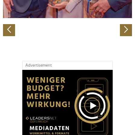
zu können und die Zugriffe auf unsere Website zu
analysieren. Außerdem geben wir Informationen zu Ihrer
Verwendung unserer Website an unsere Partner für
soziale Medien, Werbung und Analysen weiter. Unsere
Partner führen diese Informationen möglicherweise mit
weiteren Daten zusammen, die Sie ihnen bereitgestellt
haben oder die sie im Rahmen Ihrer Nutzung der Dienste
gesammelt haben.
Advertisement