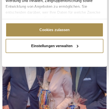
Werbung und Inhalten, Zielgruppenforschung sowie
Entwicklung von Angeboten zu ermöglichen. Sie
entscheiden darüber, wer Ihre Daten für welche Zwecke
nutzt. Sie können Ihre Einwilligung jederzeit über die
Cookie-Erklärung oder durch Klicken auf das Privacy
Trigger Symbol ändern oder widerrufen
Cookies zulassen
Wenn Sie es erlauben, würden wir auch gerne:
Einstellungen verwalten
Informationen über Ihre geografische Lage
erfassen, welche bis auf einige Meter genau sein
können
Ihr Gerät durch aktives Scannen nach
bestimmten Merkmalen (Fingerprinting) identifizieren
Erfahren Sie mehr darüber, wie Ihre persönlichen Daten
verarbeitet werden, und legen Sie Ihre Präferenzen im
Abschnitt Einzelheiten
fest.
Wir verwenden Cookies, um Inhalte und Anzeigen zu
personalisieren, Funktionen für soziale Medien anbieten