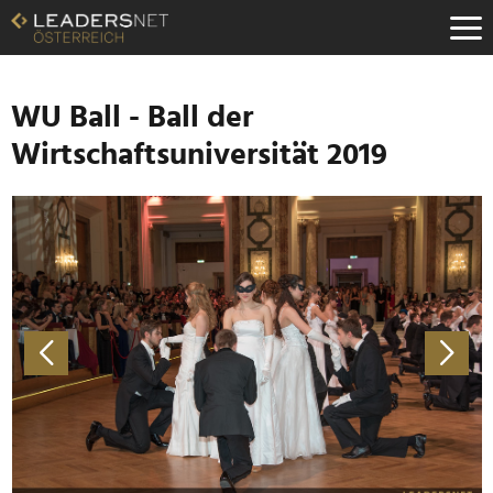
Zum
Inhalt
Zur
Fußzeilen-
Navigation
WU Ball - Ball der
Zur
Wirtschaftsuniversität 2019
Hauptnavigation