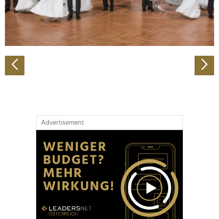
personalisieren, Funktionen für soziale Medien anbieten
zu können und die Zugriffe auf unsere Website zu
analysieren. Außerdem geben wir Informationen zu Ihrer
Verwendung unserer Website an unsere Partner für
soziale Medien, Werbung und Analysen weiter. Unsere
Partner führen diese Informationen möglicherweise mit
weiteren Daten zusammen, die Sie ihnen bereitgestellt
haben oder die sie im Rahmen Ihrer Nutzung der Dienste
gesammelt haben.
Advertisement