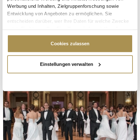
Werbung und Inhalten, Zielgruppenforschung sowie
Entwicklung von Angeboten zu ermöglichen. Sie
entscheiden darüber, wer Ihre Daten für welche Zwecke
nutzt. Sie können Ihre Einwilligung jederzeit über die
Cookie-Erklärung oder durch Klicken auf das Privacy
Trigger Symbol ändern oder widerrufen
Cookies zulassen
Wenn Sie es erlauben, würden wir auch gerne:
Einstellungen verwalten
Informationen über Ihre geografische Lage
erfassen, welche bis auf einige Meter genau sein
können
Ihr Gerät durch aktives Scannen nach
bestimmten Merkmalen (Fingerprinting) identifizieren
Erfahren Sie mehr darüber, wie Ihre persönlichen Daten
verarbeitet werden, und legen Sie Ihre Präferenzen im
Abschnitt Einzelheiten
fest.
Wir verwenden Cookies, um Inhalte und Anzeigen zu