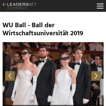
Zum
Inhalt
Zur
Fußzeilen-
Navigation
WU Ball - Ball der
Zur
Wirtschaftsuniversität 2019
Hauptnavigation