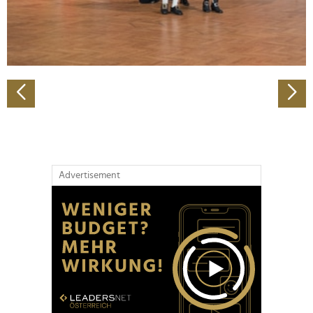
personalisieren, Funktionen für soziale Medien anbieten
zu können und die Zugriffe auf unsere Website zu
analysieren. Außerdem geben wir Informationen zu Ihrer
Verwendung unserer Website an unsere Partner für
soziale Medien, Werbung und Analysen weiter. Unsere
Partner führen diese Informationen möglicherweise mit
weiteren Daten zusammen, die Sie ihnen bereitgestellt
haben oder die sie im Rahmen Ihrer Nutzung der Dienste
gesammelt haben.
Advertisement