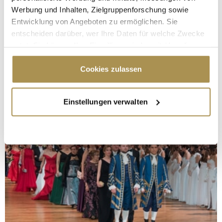
Werbung und Inhalten, Zielgruppenforschung sowie
Entwicklung von Angeboten zu ermöglichen. Sie
entscheiden darüber, wer Ihre Daten für welche Zwecke
nutzt. Sie können Ihre Einwilligung jederzeit über die
Cookie-Erklärung oder durch Klicken auf das Privacy
Trigger Symbol ändern oder widerrufen
Cookies zulassen
Wenn Sie es erlauben, würden wir auch gerne:
Einstellungen verwalten
Informationen über Ihre geografische Lage
erfassen, welche bis auf einige Meter genau sein
können
Ihr Gerät durch aktives Scannen nach
bestimmten Merkmalen (Fingerprinting) identifizieren
Erfahren Sie mehr darüber, wie Ihre persönlichen Daten
verarbeitet werden, und legen Sie Ihre Präferenzen im
Abschnitt Einzelheiten
fest.
Wir verwenden Cookies, um Inhalte und Anzeigen zu