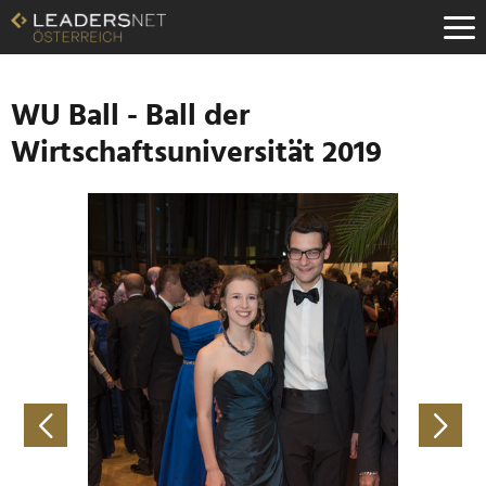
Zum
Inhalt
Zur
Fußzeilen-
Navigation
WU Ball - Ball der
Zur
Wirtschaftsuniversität 2019
Hauptnavigation