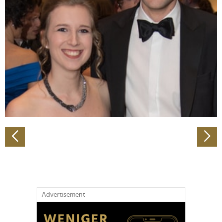
Abschnitt Einzelheiten
fest.
Wir verwenden Cookies, um Inhalte und Anzeigen zu
personalisieren, Funktionen für soziale Medien anbieten
zu können und die Zugriffe auf unsere Website zu
analysieren. Außerdem geben wir Informationen zu Ihrer
Verwendung unserer Website an unsere Partner für
soziale Medien, Werbung und Analysen weiter. Unsere
Partner führen diese Informationen möglicherweise mit
weiteren Daten zusammen, die Sie ihnen bereitgestellt
haben oder die sie im Rahmen Ihrer Nutzung der Dienste
gesammelt haben.
Advertisement