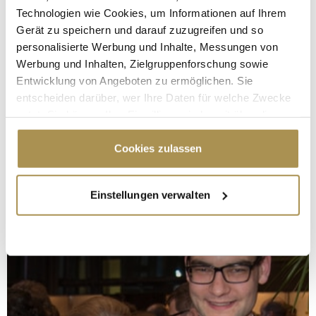
Technologien wie Cookies, um Informationen auf Ihrem
Gerät zu speichern und darauf zuzugreifen und so
personalisierte Werbung und Inhalte, Messungen von
Werbung und Inhalten, Zielgruppenforschung sowie
Entwicklung von Angeboten zu ermöglichen. Sie
entscheiden darüber, wer Ihre Daten für welche Zwecke
nutzt. Sie können Ihre Einwilligung jederzeit über die
Cookie-Erklärung oder durch Klicken auf das Privacy
Trigger Symbol ändern oder widerrufen
Cookies zulassen
Wenn Sie es erlauben, würden wir auch gerne:
Einstellungen verwalten
Informationen über Ihre geografische Lage
erfassen, welche bis auf einige Meter genau sein
können
Ihr Gerät durch aktives Scannen nach
bestimmten Merkmalen (Fingerprinting) identifizieren
Erfahren Sie mehr darüber, wie Ihre persönlichen Daten
verarbeitet werden, und legen Sie Ihre Präferenzen im