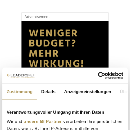
Advertisement
Zustimmung
Details
Anzeigeneinstellungen
Über
Verantwortungsvoller Umgang mit Ihren Daten
Wir und
unsere 58 Partner
verarbeiten Ihre persönlichen
Daten, wie z. B. Ihre IP-Adresse, mithilfe von