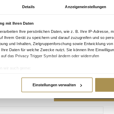
Details
Anzeigeneinstellungen
g mit Ihren Daten
erarbeiten Ihre persönlichen Daten, wie z. B. Ihre IP-Adresse, m
Advertisement
uf Ihrem Gerät zu speichern und darauf zuzugreifen und so pers
ung und Inhalten, Zielgruppenforschung sowie Entwicklung von
 Ihre Daten für welche Zwecke nutzt. Sie können Ihre Einwilligun
 auf das Privacy Trigger Symbol ändern oder widerrufen
n wir auch gerne:
re geografische Lage erfassen, welche bis auf einige Meter gen
es Scannen nach bestimmten Merkmalen (Fingerprinting) identifi
Einstellungen verwalten
ie Ihre persönlichen Daten verarbeitet werden, und legen Sie I
nhalte und Anzeigen zu personalisieren, Funktionen für soziale
Website zu analysieren. Außerdem geben wir Informationen zu I