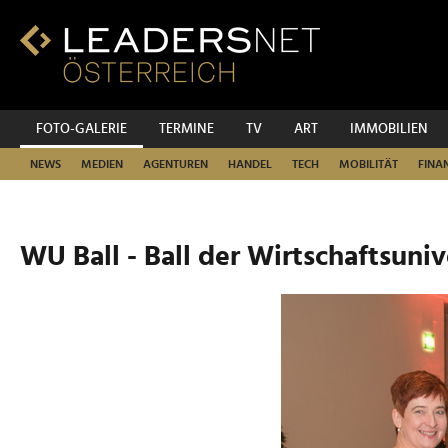
Zum
Inhalt
Zur
Fußzeilen-
Navigation
Zur
FOTO-GALERIE
TERMINE
TV
ART
IMMOBILIEN
Hauptnavigation
NEWS
MEDIEN
AGENTUREN
HANDEL
TECH
MOBILITÄT
FINA
WU Ball - Ball der Wirtschaftsuniv