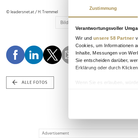
Zustimmung
© leadersnet.at / H. Tremmel
Verantwortungsvoller Umgan
Wir und
unsere 58 Partner
v
Cookies, um Informationen a
Inhalte, Messungen von Werb
Sie entscheiden darüber, wer
Erklärung oder durch Klicken
Wenn Sie es erlauben, würde
ALLE FOTOS
Informationen über Ih
Ihr Gerät durch aktiv
Erfahren Sie mehr darüber, w
Einzelheiten
fest.
Wir verwenden Cookies, um I
Advertisement
und die Zugriffe auf unsere 