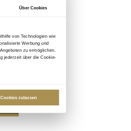
Über Cookies
ithilfe von Technologien wie
onalisierte Werbung und
 Angeboten zu ermöglichen.
g jederzeit über die Cookie-
au sein können
zieren
Cookies zulassen
hre Präferenzen im
Abschnitt
 Medien anbieten zu können
hrer Verwendung unserer