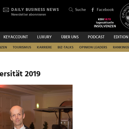
DAILY BUSINESS NEWS
Suche
Facebook
Newsletter abonnieren
KEYACCOUNT
LUXURY
ÜBER UNS
PODCAST
EDITION
SUCHEN
NZEN
TOURISMUS
KARRIERE
BIZ-TALKS
OPINION LEADERS
RANKINGS
ersität 2019