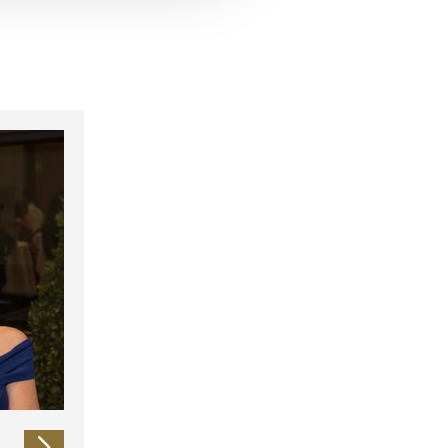
 führen diese Informationen
ie im Rahmen Ihrer Nutzung