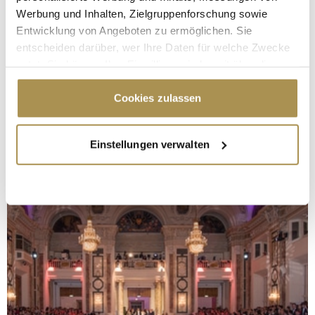
Werbung und Inhalten, Zielgruppenforschung sowie
Entwicklung von Angeboten zu ermöglichen. Sie
entscheiden darüber, wer Ihre Daten für welche Zwecke
nutzt. Sie können Ihre Einwilligung jederzeit über die
Cookie-Erklärung oder durch Klicken auf das Privacy
Trigger Symbol ändern oder widerrufen
Cookies zulassen
Wenn Sie es erlauben, würden wir auch gerne:
Einstellungen verwalten
Informationen über Ihre geografische Lage
erfassen, welche bis auf einige Meter genau sein
können
Ihr Gerät durch aktives Scannen nach
bestimmten Merkmalen (Fingerprinting) identifizieren
Erfahren Sie mehr darüber, wie Ihre persönlichen Daten
verarbeitet werden, und legen Sie Ihre Präferenzen im
Abschnitt Einzelheiten
fest.
Wir verwenden Cookies, um Inhalte und Anzeigen zu