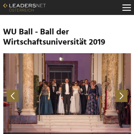
Zum
Inhalt
Zur
Fußzeilen-
Navigation
WU Ball - Ball der
Zur
Wirtschaftsuniversität 2019
Hauptnavigation