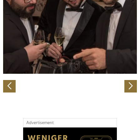
Abschnitt Einzelheiten
fest.
Wir verwenden Cookies, um Inhalte und Anzeigen zu
personalisieren, Funktionen für soziale Medien anbieten
zu können und die Zugriffe auf unsere Website zu
analysieren. Außerdem geben wir Informationen zu Ihrer
Verwendung unserer Website an unsere Partner für
soziale Medien, Werbung und Analysen weiter. Unsere
Partner führen diese Informationen möglicherweise mit
weiteren Daten zusammen, die Sie ihnen bereitgestellt
haben oder die sie im Rahmen Ihrer Nutzung der Dienste
gesammelt haben.
Advertisement