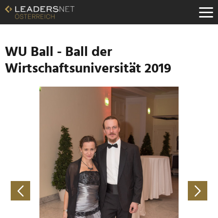
Zum
Inhalt
Zur
Fußzeilen-
Navigation
WU Ball - Ball der
Zur
Wirtschaftsuniversität 2019
Hauptnavigation