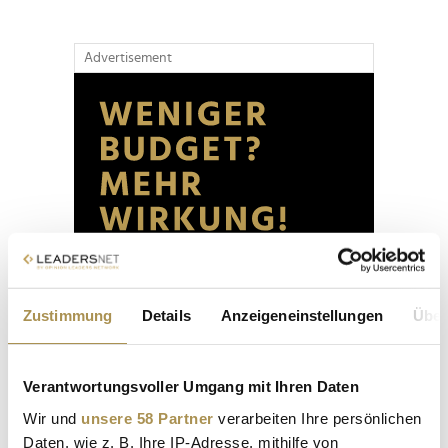
Advertisement
Zustimmung
Details
Anzeigeneinstellungen
Über
Verantwortungsvoller Umgang mit Ihren Daten
Wir und
unsere 58 Partner
verarbeiten Ihre persönlichen
Daten, wie z. B. Ihre IP-Adresse, mithilfe von