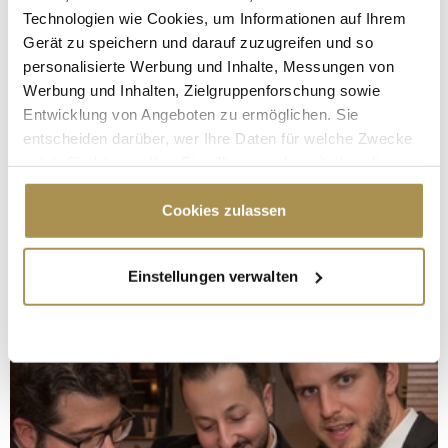
Technologien wie Cookies, um Informationen auf Ihrem
Gerät zu speichern und darauf zuzugreifen und so
personalisierte Werbung und Inhalte, Messungen von
Werbung und Inhalten, Zielgruppenforschung sowie
Entwicklung von Angeboten zu ermöglichen. Sie
entscheiden darüber, wer Ihre Daten für welche Zwecke
nutzt. Sie können Ihre Einwilligung jederzeit über die
Cookie-Erklärung oder durch Klicken auf das Privacy
Trigger Symbol ändern oder widerrufen
Cookies zulassen
Wenn Sie es erlauben, würden wir auch gerne:
Einstellungen verwalten
Informationen über Ihre geografische Lage
erfassen, welche bis auf einige Meter genau sein
können
Ihr Gerät durch aktives Scannen nach
bestimmten Merkmalen (Fingerprinting) identifizieren
Erfahren Sie mehr darüber, wie Ihre persönlichen Daten
verarbeitet werden, und legen Sie Ihre Präferenzen im