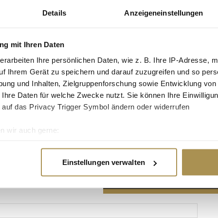
Details
Anzeigeneinstellungen
g mit Ihren Daten
erarbeiten Ihre persönlichen Daten, wie z. B. Ihre IP-Adresse, m
Advertisement
uf Ihrem Gerät zu speichern und darauf zuzugreifen und so pers
ung und Inhalten, Zielgruppenforschung sowie Entwicklung von
 Ihre Daten für welche Zwecke nutzt. Sie können Ihre Einwilligun
 auf das Privacy Trigger Symbol ändern oder widerrufen
n wir auch gerne:
re geografische Lage erfassen, welche bis auf einige Meter gen
es Scannen nach bestimmten Merkmalen (Fingerprinting) identifi
Einstellungen verwalten
ie Ihre persönlichen Daten verarbeitet werden, und legen Sie I
nhalte und Anzeigen zu personalisieren, Funktionen für soziale
Website zu analysieren. Außerdem geben wir Informationen zu I