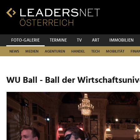
Zum
Inhalt
Zur
Fußzeilen-
Navigation
Zur
FOTO-GALERIE
TERMINE
TV
ART
IMMOBILIEN
Hauptnavigation
NEWS
MEDIEN
AGENTUREN
HANDEL
TECH
MOBILITÄT
FINA
WU Ball - Ball der Wirtschaftsuniv