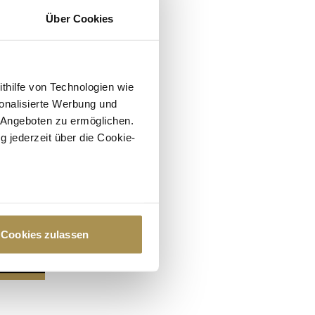
Über Cookies
ithilfe von Technologien wie
onalisierte Werbung und
 Angeboten zu ermöglichen.
g jederzeit über die Cookie-
au sein können
zieren
Cookies zulassen
hre Präferenzen im
Abschnitt
 Medien anbieten zu können
hrer Verwendung unserer