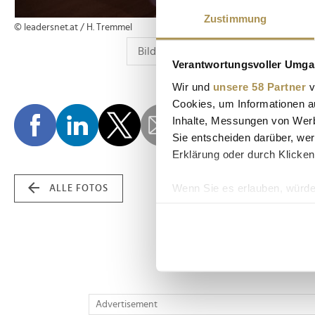
Zustimmung
© leadersnet.at / H. Tremmel
Verantwortungsvoller Umgan
Wir und
unsere 58 Partner
v
Cookies, um Informationen a
Inhalte, Messungen von Werb
Sie entscheiden darüber, wer
Erklärung oder durch Klicken
Wenn Sie es erlauben, würde
ALLE FOTOS
Informationen über Ih
Ihr Gerät durch aktiv
Erfahren Sie mehr darüber, w
Einzelheiten
fest.
Wir verwenden Cookies, um I
Advertisement
und die Zugriffe auf unsere 