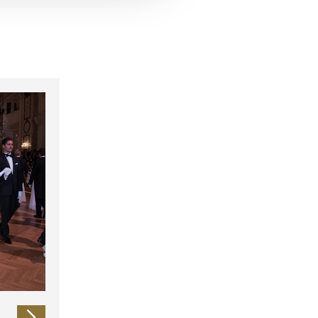
 führen diese Informationen
ie im Rahmen Ihrer Nutzung