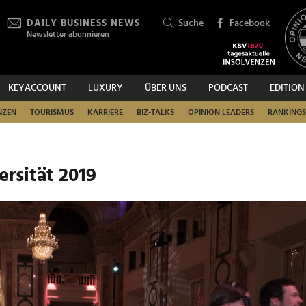
DAILY BUSINESS NEWS
Suche
Facebook
Newsletter abonnieren
KEYACCOUNT
LUXURY
ÜBER UNS
PODCAST
EDITION
SUCHEN
NZEN
TOURISMUS
KARRIERE
BIZ-TALKS
OPINION LEADERS
RANKINGS
ersität 2019