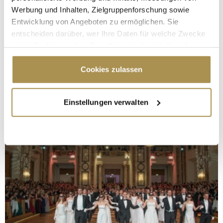
Werbung und Inhalten, Zielgruppenforschung sowie
Entwicklung von Angeboten zu ermöglichen. Sie
entscheiden darüber, wer Ihre Daten für welche Zwecke
nutzt. Sie können Ihre Einwilligung jederzeit über die
Cookie-Erklärung oder durch Klicken auf das Privacy
Trigger Symbol ändern oder widerrufen
Cookies zulassen
Wenn Sie es erlauben, würden wir auch gerne:
Einstellungen verwalten
Informationen über Ihre geografische Lage
erfassen, welche bis auf einige Meter genau sein
können
Ihr Gerät durch aktives Scannen nach
bestimmten Merkmalen (Fingerprinting) identifizieren
Erfahren Sie mehr darüber, wie Ihre persönlichen Daten
verarbeitet werden, und legen Sie Ihre Präferenzen im
Abschnitt Einzelheiten
fest.
Wir verwenden Cookies, um Inhalte und Anzeigen zu