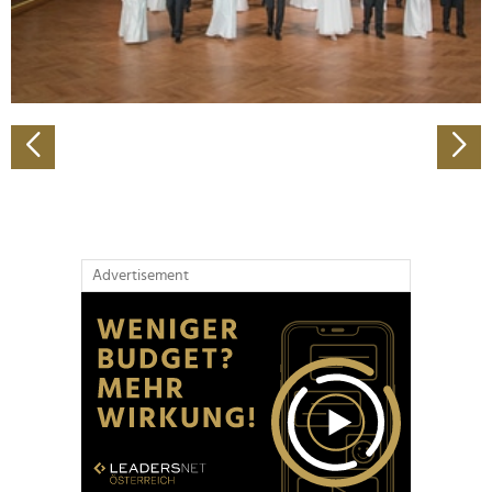
personalisieren, Funktionen für soziale Medien anbieten
zu können und die Zugriffe auf unsere Website zu
analysieren. Außerdem geben wir Informationen zu Ihrer
Verwendung unserer Website an unsere Partner für
soziale Medien, Werbung und Analysen weiter. Unsere
Partner führen diese Informationen möglicherweise mit
weiteren Daten zusammen, die Sie ihnen bereitgestellt
haben oder die sie im Rahmen Ihrer Nutzung der Dienste
gesammelt haben.
Advertisement