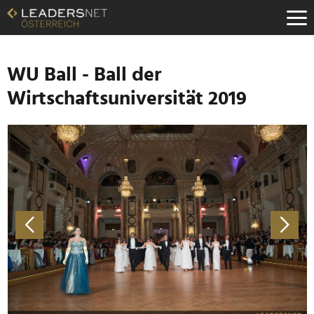
Zum
Inhalt
Zur
Fußzeilen-
Navigation
WU Ball - Ball der
Zur
Wirtschaftsuniversität 2019
Hauptnavigation