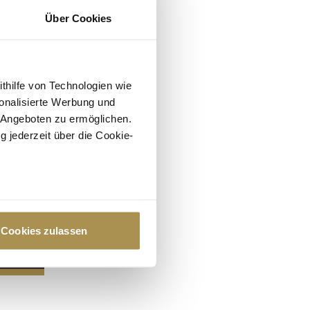
Über Cookies
ithilfe von Technologien wie
onalisierte Werbung und
 Angeboten zu ermöglichen.
g jederzeit über die Cookie-
au sein können
zieren
Cookies zulassen
hre Präferenzen im
Abschnitt
 Medien anbieten zu können
hrer Verwendung unserer