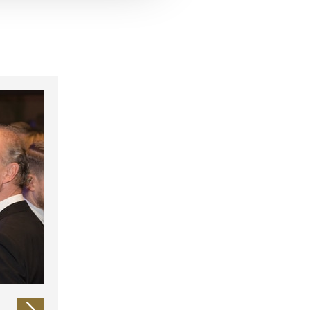
 führen diese Informationen
ie im Rahmen Ihrer Nutzung