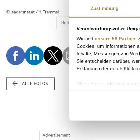
Zustimmung
© leadersnet.at / H. Tremmel
Verantwortungsvoller Umgan
Wir und
unsere 58 Partner
v
Cookies, um Informationen a
Inhalte, Messungen von Werb
Sie entscheiden darüber, wer
Erklärung oder durch Klicken
Wenn Sie es erlauben, würde
ALLE FOTOS
Informationen über Ih
Ihr Gerät durch aktiv
Erfahren Sie mehr darüber, w
Einzelheiten
fest.
Wir verwenden Cookies, um I
Advertisement
und die Zugriffe auf unsere 