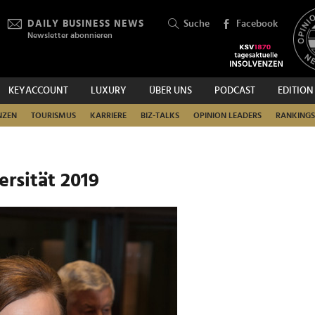
DAILY BUSINESS NEWS
Suche
Facebook
Newsletter abonnieren
KEYACCOUNT
LUXURY
ÜBER UNS
PODCAST
EDITION
SUCHEN
NZEN
TOURISMUS
KARRIERE
BIZ-TALKS
OPINION LEADERS
RANKINGS
ersität 2019