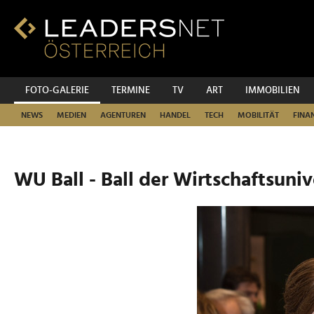
Zum
Inhalt
Zur
Fußzeilen-
Navigation
Zur
FOTO-GALERIE
TERMINE
TV
ART
IMMOBILIEN
Hauptnavigation
NEWS
MEDIEN
AGENTUREN
HANDEL
TECH
MOBILITÄT
FINA
WU Ball - Ball der Wirtschaftsuniv