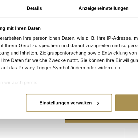
Details
Anzeigeneinstellungen
g mit Ihren Daten
erarbeiten Ihre persönlichen Daten, wie z. B. Ihre IP-Adresse, m
Advertisement
uf Ihrem Gerät zu speichern und darauf zuzugreifen und so pers
ung und Inhalten, Zielgruppenforschung sowie Entwicklung von
 Ihre Daten für welche Zwecke nutzt. Sie können Ihre Einwilligun
 auf das Privacy Trigger Symbol ändern oder widerrufen
n wir auch gerne:
re geografische Lage erfassen, welche bis auf einige Meter gen
es Scannen nach bestimmten Merkmalen (Fingerprinting) identifi
Einstellungen verwalten
ie Ihre persönlichen Daten verarbeitet werden, und legen Sie I
nhalte und Anzeigen zu personalisieren, Funktionen für soziale
Website zu analysieren. Außerdem geben wir Informationen zu I