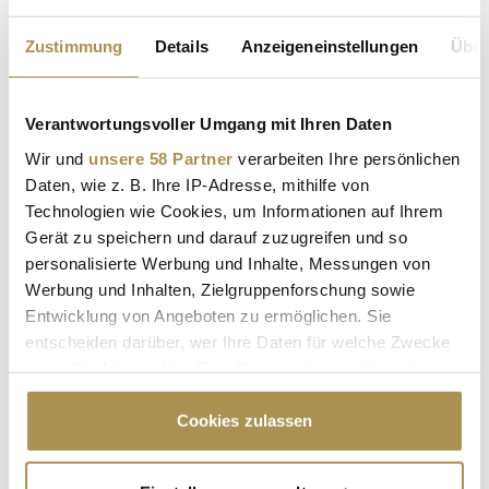
Zustimmung
Details
Anzeigeneinstellungen
Über
Sollten Sie das Video nicht abspielen können, klicken Sie bitte
hier!
SHORTS
| 28.06.2026
Verantwortungsvoller Umgang mit Ihren Daten
Wir und
unsere 58 Partner
verarbeiten Ihre persönlichen
Daten, wie z. B. Ihre IP-Adresse, mithilfe von
Technologien wie Cookies, um Informationen auf Ihrem
Gerät zu speichern und darauf zuzugreifen und so
personalisierte Werbung und Inhalte, Messungen von
Werbung und Inhalten, Zielgruppenforschung sowie
Advertisement
Entwicklung von Angeboten zu ermöglichen. Sie
entscheiden darüber, wer Ihre Daten für welche Zwecke
nutzt. Sie können Ihre Einwilligung jederzeit über die
Cookie-Erklärung oder durch Klicken auf das Privacy
Trigger Symbol ändern oder widerrufen
Cookies zulassen
Wenn Sie es erlauben, würden wir auch gerne: