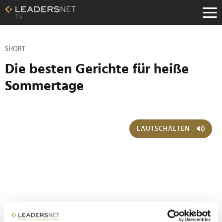
Zum
Inhalt
Zur
Fußzeilen-
Navigation
SHORT
Zur
Die besten Gerichte für heiße
Hauptnavigation
Sommertage
LAUTSCHALTEN