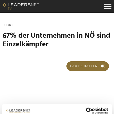
Zum
Inhalt
Zur
Fußzeilen-
Navigation
SHORT
Zur
67% der Unternehmen in NÖ sind
Hauptnavigation
Einzelkämpfer
LAUTSCHALTEN