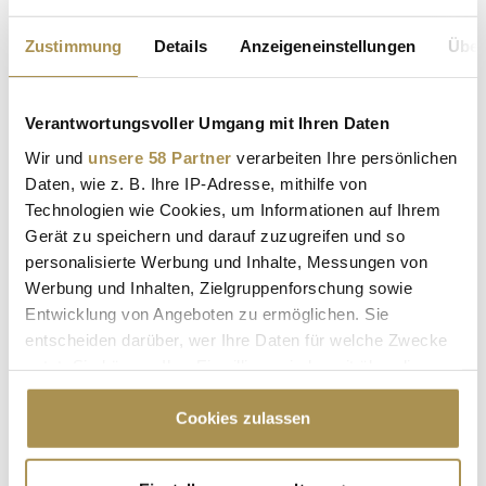
Zustimmung
Details
Anzeigeneinstellungen
Über
Sollten Sie das Video nicht abspielen können, klicken Sie bitte
hier!
SHORTS
| 23.06.2026
Verantwortungsvoller Umgang mit Ihren Daten
Wir und
unsere 58 Partner
verarbeiten Ihre persönlichen
Daten, wie z. B. Ihre IP-Adresse, mithilfe von
Technologien wie Cookies, um Informationen auf Ihrem
Gerät zu speichern und darauf zuzugreifen und so
personalisierte Werbung und Inhalte, Messungen von
Werbung und Inhalten, Zielgruppenforschung sowie
Advertisement
Entwicklung von Angeboten zu ermöglichen. Sie
entscheiden darüber, wer Ihre Daten für welche Zwecke
nutzt. Sie können Ihre Einwilligung jederzeit über die
Cookie-Erklärung oder durch Klicken auf das Privacy
Trigger Symbol ändern oder widerrufen
Cookies zulassen
Wenn Sie es erlauben, würden wir auch gerne: