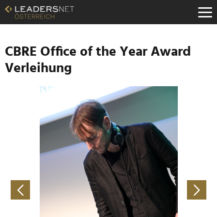
Zum
Inhalt
Zur
Fußzeilen-
Navigation
CBRE Office of the Year Award
Zur
Verleihung
Hauptnavigation