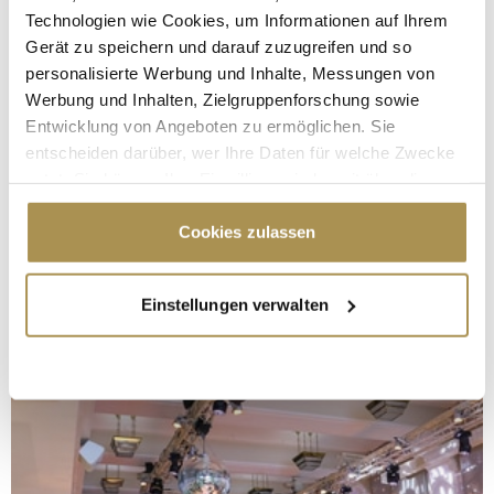
Technologien wie Cookies, um Informationen auf Ihrem
Gerät zu speichern und darauf zuzugreifen und so
personalisierte Werbung und Inhalte, Messungen von
Werbung und Inhalten, Zielgruppenforschung sowie
Entwicklung von Angeboten zu ermöglichen. Sie
entscheiden darüber, wer Ihre Daten für welche Zwecke
nutzt. Sie können Ihre Einwilligung jederzeit über die
Cookie-Erklärung oder durch Klicken auf das Privacy
Trigger Symbol ändern oder widerrufen
Cookies zulassen
Wenn Sie es erlauben, würden wir auch gerne:
Einstellungen verwalten
Informationen über Ihre geografische Lage
erfassen, welche bis auf einige Meter genau sein
können
Ihr Gerät durch aktives Scannen nach
bestimmten Merkmalen (Fingerprinting) identifizieren
Erfahren Sie mehr darüber, wie Ihre persönlichen Daten
verarbeitet werden, und legen Sie Ihre Präferenzen im