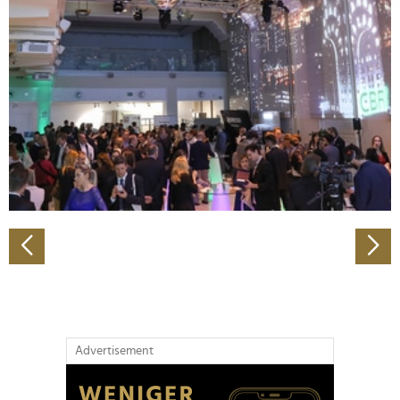
Abschnitt Einzelheiten
fest.
Wir verwenden Cookies, um Inhalte und Anzeigen zu
personalisieren, Funktionen für soziale Medien anbieten
zu können und die Zugriffe auf unsere Website zu
analysieren. Außerdem geben wir Informationen zu Ihrer
Verwendung unserer Website an unsere Partner für
soziale Medien, Werbung und Analysen weiter. Unsere
Partner führen diese Informationen möglicherweise mit
weiteren Daten zusammen, die Sie ihnen bereitgestellt
haben oder die sie im Rahmen Ihrer Nutzung der Dienste
gesammelt haben.
Advertisement