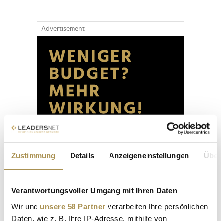
Advertisement
Zustimmung
Details
Anzeigeneinstellungen
Über
Verantwortungsvoller Umgang mit Ihren Daten
Wir und
unsere 58 Partner
verarbeiten Ihre persönlichen
Daten, wie z. B. Ihre IP-Adresse, mithilfe von